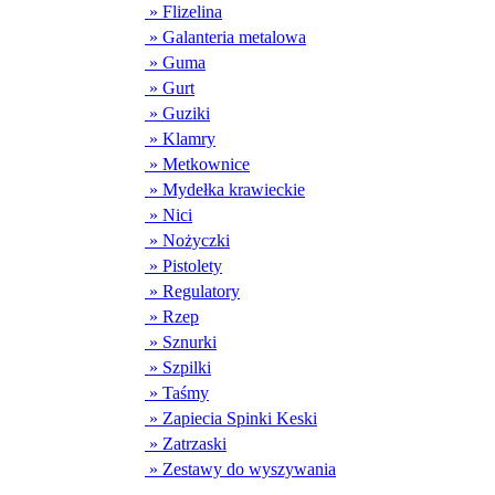
» Flizelina
» Galanteria metalowa
» Guma
» Gurt
» Guziki
» Klamry
» Metkownice
» Mydełka krawieckie
» Nici
» Nożyczki
» Pistolety
» Regulatory
» Rzep
» Sznurki
» Szpilki
» Taśmy
» Zapiecia Spinki Keski
» Zatrzaski
» Zestawy do wyszywania