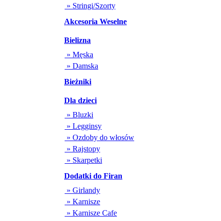
» Stringi/Szorty
Akcesoria Weselne
Bielizna
» Męska
» Damska
Bieżniki
Dla dzieci
» Bluzki
» Legginsy
» Ozdoby do włosów
» Rajstopy
» Skarpetki
Dodatki do Firan
» Girlandy
» Karnisze
» Karnisze Cafe