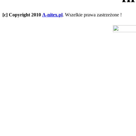
[c] Copyright 2010
A-nitex.pl
. Wszelkie prawa zastrzeżone !