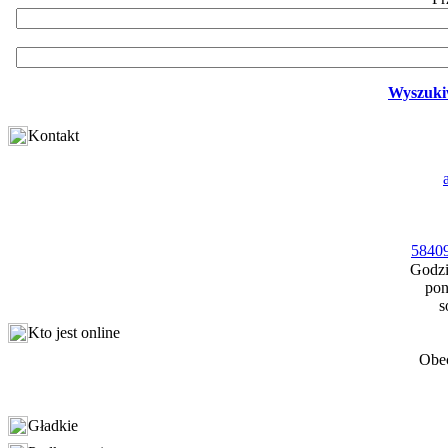
Wyszuki
Kontakt
58409
Godzi
pon
s
Kto jest online
Obec
Gładkie