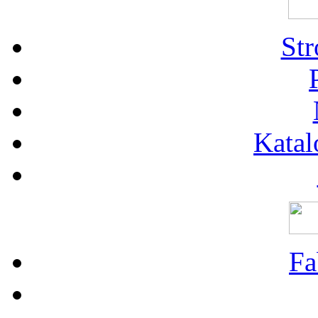
St
Katal
Fa