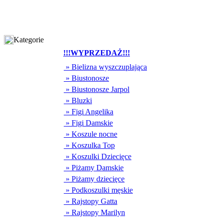
Kategorie
!!!WYPRZEDAŻ!!!
» Bielizna wyszczuplająca
» Biustonosze
» Biustonosze Jarpol
» Bluzki
» Figi Angelika
» Figi Damskie
» Koszule nocne
» Koszulka Top
» Koszulki Dziecięce
» Piżamy Damskie
» Piżamy dziecięce
» Podkoszulki męskie
» Rajstopy Gatta
» Rajstopy Marilyn