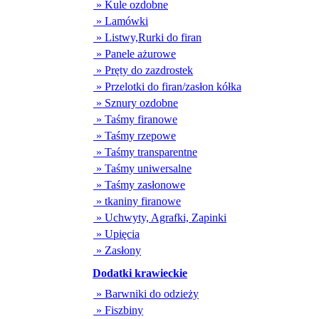
» Kule ozdobne
» Lamówki
» Listwy,Rurki do firan
» Panele ażurowe
» Pręty do zazdrostek
» Przelotki do firan/zasłon kółka
» Sznury ozdobne
» Taśmy firanowe
» Taśmy rzepowe
» Taśmy transparentne
» Taśmy uniwersalne
» Taśmy zasłonowe
» tkaniny firanowe
» Uchwyty, Agrafki, Zapinki
» Upięcia
» Zasłony
Dodatki krawieckie
» Barwniki do odzieży
» Fiszbiny