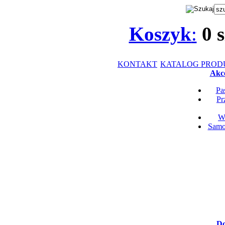
Koszyk
:
0
s
KONTAKT
KATALOG PRO
Akce
Pa
Pr
Wk
Samop
Do