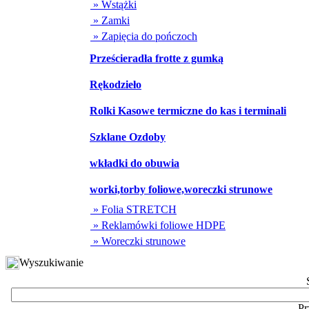
» Wstążki
» Zamki
» Zapięcia do pończoch
Prześcieradła frotte z gumką
Rękodzieło
Rolki Kasowe termiczne do kas i terminali
Szklane Ozdoby
wkładki do obuwia
worki,torby foliowe,woreczki strunowe
» Folia STRETCH
» Reklamówki foliowe HDPE
» Woreczki strunowe
Wyszukiwanie
Pr