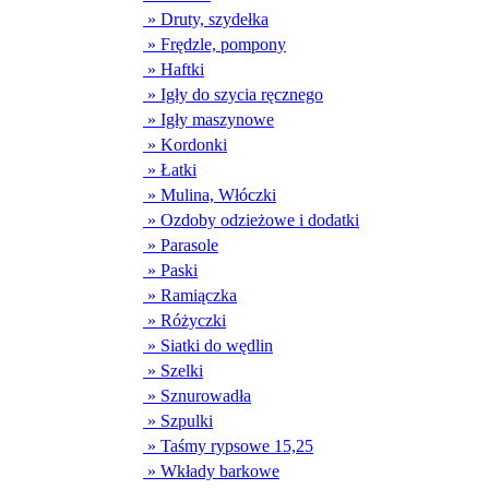
» Druty, szydełka
» Frędzle, pompony
» Haftki
» Igły do szycia ręcznego
» Igły maszynowe
» Kordonki
» Łatki
» Mulina, Włóczki
» Ozdoby odzieżowe i dodatki
» Parasole
» Paski
» Ramiączka
» Różyczki
» Siatki do wędlin
» Szelki
» Sznurowadła
» Szpulki
» Taśmy rypsowe 15,25
» Wkłady barkowe