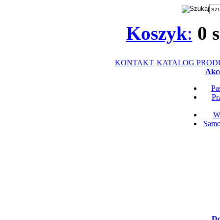
Koszyk
:
0
s
KONTAKT
KATALOG PRO
Akce
Pa
Pr
Wk
Samop
Do