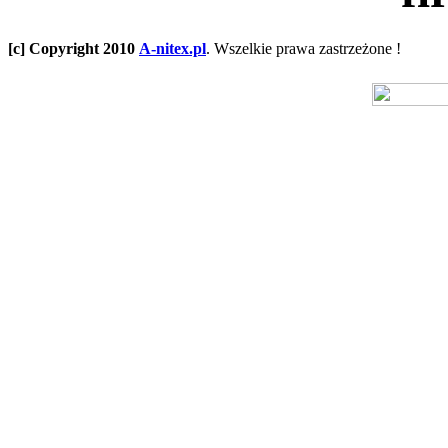
[c] Copyright 2010
A-nitex.pl
. Wszelkie prawa zastrzeżone !