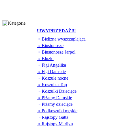
Kategorie
!!!WYPRZEDAŻ!!!
» Bielizna wyszczuplająca
» Biustonosze
» Biustonosze Jarpol
» Bluzki
» Figi Angelika
» Figi Damskie
» Koszule nocne
» Koszulka Top
» Koszulki Dziecięce
» Piżamy Damskie
» Piżamy dziecięce
» Podkoszulki męskie
» Rajstopy Gatta
» Rajstopy Marilyn