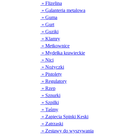
» Flizelina
» Galanteria metalowa
» Guma
» Gurt
» Guziki
» Klamry
» Metkownice
» Mydełka krawieckie
» Nici
» Nożyczki
» Pistolety
» Regulatory
» Rzep
» Sznurki
» Szpilki
» Taśmy
» Zapiecia Spinki Keski
» Zatrzaski
» Zestawy do wyszywania