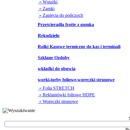
» Wstążki
» Zamki
» Zapięcia do pończoch
Prześcieradła frotte z gumką
Rękodzieło
Rolki Kasowe termiczne do kas i terminali
Szklane Ozdoby
wkładki do obuwia
worki,torby foliowe,woreczki strunowe
» Folia STRETCH
» Reklamówki foliowe HDPE
» Woreczki strunowe
Wyszukiwanie
Pr