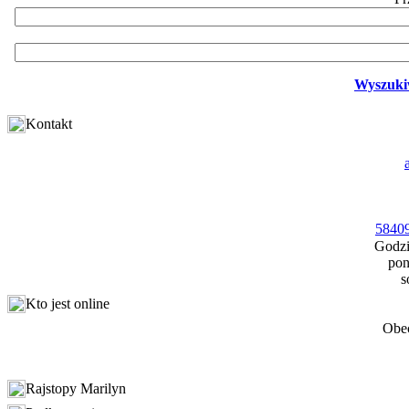
Wyszuki
Kontakt
58409
Godzi
pon
s
Kto jest online
Obec
Rajstopy Marilyn