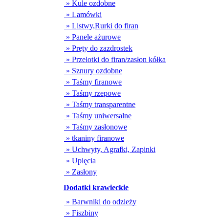
» Kule ozdobne
» Lamówki
» Listwy,Rurki do firan
» Panele ażurowe
» Pręty do zazdrostek
» Przelotki do firan/zasłon kółka
» Sznury ozdobne
» Taśmy firanowe
» Taśmy rzepowe
» Taśmy transparentne
» Taśmy uniwersalne
» Taśmy zasłonowe
» tkaniny firanowe
» Uchwyty, Agrafki, Zapinki
» Upięcia
» Zasłony
Dodatki krawieckie
» Barwniki do odzieży
» Fiszbiny