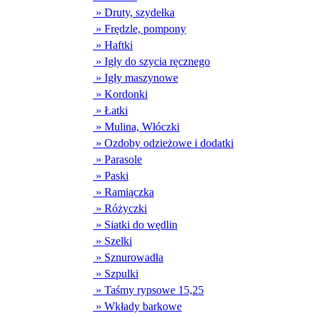
» Druty, szydełka
» Frędzle, pompony
» Haftki
» Igły do szycia ręcznego
» Igły maszynowe
» Kordonki
» Łatki
» Mulina, Włóczki
» Ozdoby odzieżowe i dodatki
» Parasole
» Paski
» Ramiączka
» Różyczki
» Siatki do wędlin
» Szelki
» Sznurowadła
» Szpulki
» Taśmy rypsowe 15,25
» Wkłady barkowe