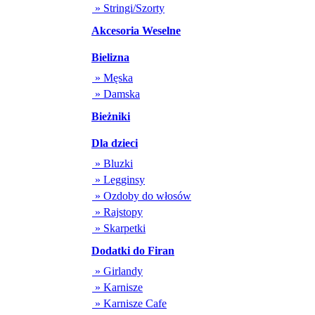
» Stringi/Szorty
Akcesoria Weselne
Bielizna
» Męska
» Damska
Bieżniki
Dla dzieci
» Bluzki
» Legginsy
» Ozdoby do włosów
» Rajstopy
» Skarpetki
Dodatki do Firan
» Girlandy
» Karnisze
» Karnisze Cafe