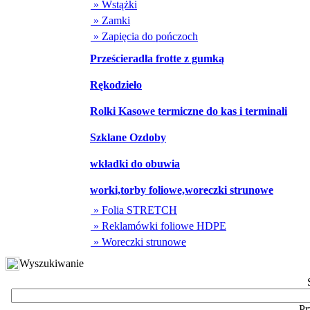
» Wstążki
» Zamki
» Zapięcia do pończoch
Prześcieradła frotte z gumką
Rękodzieło
Rolki Kasowe termiczne do kas i terminali
Szklane Ozdoby
wkładki do obuwia
worki,torby foliowe,woreczki strunowe
» Folia STRETCH
» Reklamówki foliowe HDPE
» Woreczki strunowe
Wyszukiwanie
Pr