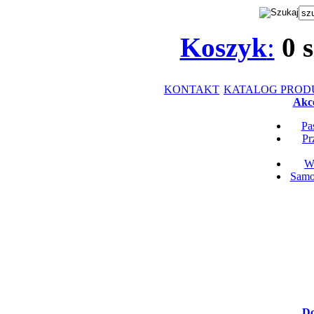
Koszyk
:
0
s
KONTAKT
KATALOG PRO
Akce
Pa
Pr
Wk
Samop
Do