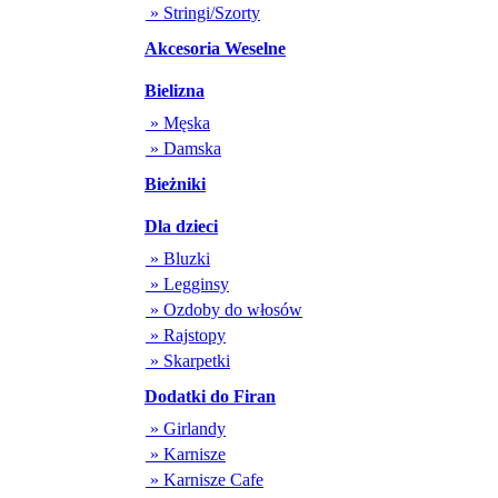
» Stringi/Szorty
Akcesoria Weselne
Bielizna
» Męska
» Damska
Bieżniki
Dla dzieci
» Bluzki
» Legginsy
» Ozdoby do włosów
» Rajstopy
» Skarpetki
Dodatki do Firan
» Girlandy
» Karnisze
» Karnisze Cafe