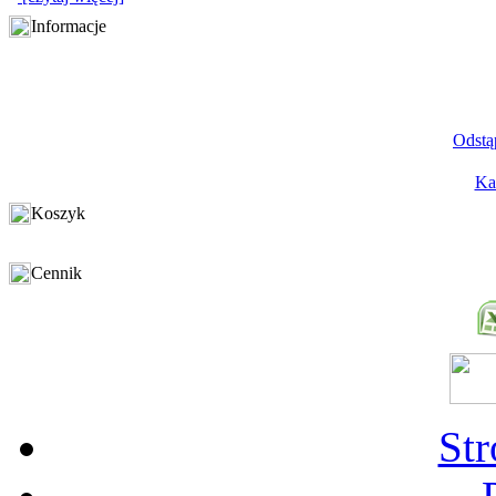
Informacje
Odstą
Ka
Koszyk
Cennik
St