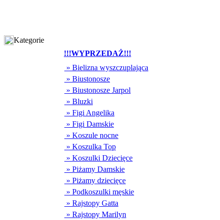
Kategorie
!!!WYPRZEDAŻ!!!
» Bielizna wyszczuplająca
» Biustonosze
» Biustonosze Jarpol
» Bluzki
» Figi Angelika
» Figi Damskie
» Koszule nocne
» Koszulka Top
» Koszulki Dziecięce
» Piżamy Damskie
» Piżamy dziecięce
» Podkoszulki męskie
» Rajstopy Gatta
» Rajstopy Marilyn