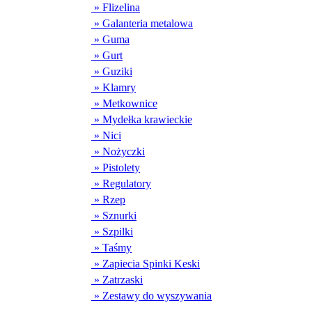
» Flizelina
» Galanteria metalowa
» Guma
» Gurt
» Guziki
» Klamry
» Metkownice
» Mydełka krawieckie
» Nici
» Nożyczki
» Pistolety
» Regulatory
» Rzep
» Sznurki
» Szpilki
» Taśmy
» Zapiecia Spinki Keski
» Zatrzaski
» Zestawy do wyszywania