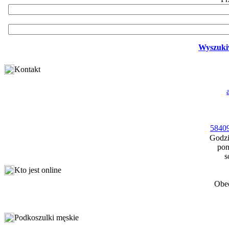
Wyszuki
Kontakt
58409
Godzi
pon
s
Kto jest online
Obec
Podkoszulki męskie