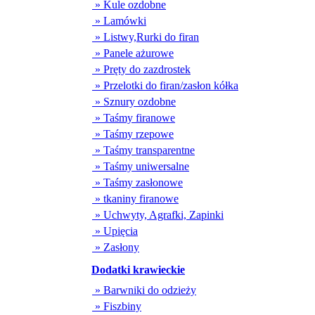
» Kule ozdobne
» Lamówki
» Listwy,Rurki do firan
» Panele ażurowe
» Pręty do zazdrostek
» Przelotki do firan/zasłon kółka
» Sznury ozdobne
» Taśmy firanowe
» Taśmy rzepowe
» Taśmy transparentne
» Taśmy uniwersalne
» Taśmy zasłonowe
» tkaniny firanowe
» Uchwyty, Agrafki, Zapinki
» Upięcia
» Zasłony
Dodatki krawieckie
» Barwniki do odzieży
» Fiszbiny