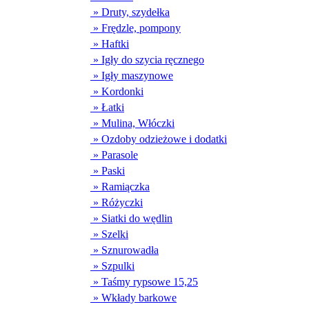
» Druty, szydełka
» Frędzle, pompony
» Haftki
» Igły do szycia ręcznego
» Igły maszynowe
» Kordonki
» Łatki
» Mulina, Włóczki
» Ozdoby odzieżowe i dodatki
» Parasole
» Paski
» Ramiączka
» Różyczki
» Siatki do wędlin
» Szelki
» Sznurowadła
» Szpulki
» Taśmy rypsowe 15,25
» Wkłady barkowe