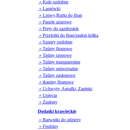
» Kule ozdobne
» Lamówki
» Listwy,Rurki do firan
» Panele ażurowe
» Pręty do zazdrostek
» Przelotki do firan/zasłon kółka
» Sznury ozdobne
» Taśmy firanowe
» Taśmy rzepowe
» Taśmy transparentne
» Taśmy uniwersalne
» Taśmy zasłonowe
» tkaniny firanowe
» Uchwyty, Agrafki, Zapinki
» Upięcia
» Zasłony
Dodatki krawieckie
» Barwniki do odzieży
» Fiszbiny