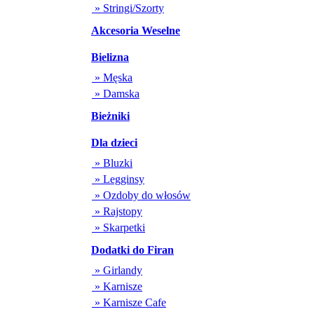
» Stringi/Szorty
Akcesoria Weselne
Bielizna
» Męska
» Damska
Bieżniki
Dla dzieci
» Bluzki
» Legginsy
» Ozdoby do włosów
» Rajstopy
» Skarpetki
Dodatki do Firan
» Girlandy
» Karnisze
» Karnisze Cafe