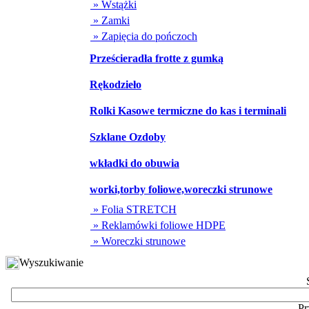
» Wstążki
» Zamki
» Zapięcia do pończoch
Prześcieradła frotte z gumką
Rękodzieło
Rolki Kasowe termiczne do kas i terminali
Szklane Ozdoby
wkładki do obuwia
worki,torby foliowe,woreczki strunowe
» Folia STRETCH
» Reklamówki foliowe HDPE
» Woreczki strunowe
Wyszukiwanie
Pr