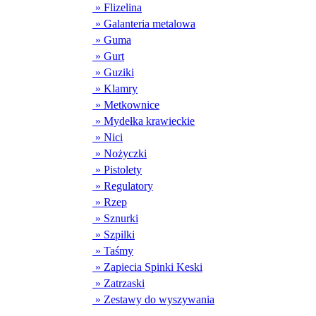
» Flizelina
» Galanteria metalowa
» Guma
» Gurt
» Guziki
» Klamry
» Metkownice
» Mydełka krawieckie
» Nici
» Nożyczki
» Pistolety
» Regulatory
» Rzep
» Sznurki
» Szpilki
» Taśmy
» Zapiecia Spinki Keski
» Zatrzaski
» Zestawy do wyszywania