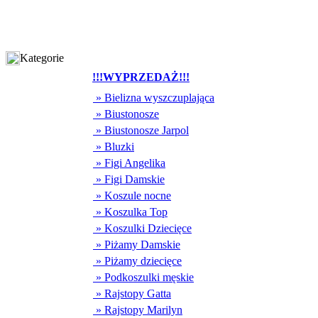
Kategorie
!!!WYPRZEDAŻ!!!
» Bielizna wyszczuplająca
» Biustonosze
» Biustonosze Jarpol
» Bluzki
» Figi Angelika
» Figi Damskie
» Koszule nocne
» Koszulka Top
» Koszulki Dziecięce
» Piżamy Damskie
» Piżamy dziecięce
» Podkoszulki męskie
» Rajstopy Gatta
» Rajstopy Marilyn