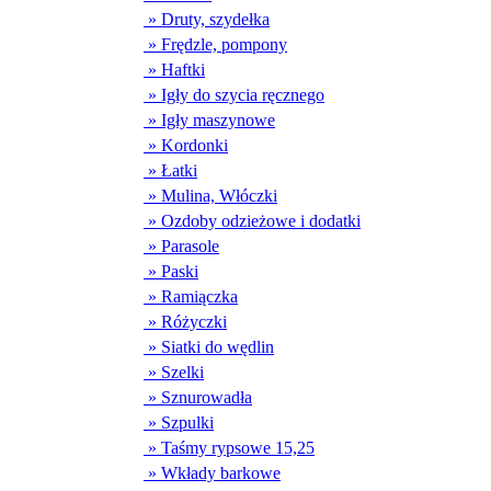
» Druty, szydełka
» Frędzle, pompony
» Haftki
» Igły do szycia ręcznego
» Igły maszynowe
» Kordonki
» Łatki
» Mulina, Włóczki
» Ozdoby odzieżowe i dodatki
» Parasole
» Paski
» Ramiączka
» Różyczki
» Siatki do wędlin
» Szelki
» Sznurowadła
» Szpulki
» Taśmy rypsowe 15,25
» Wkłady barkowe