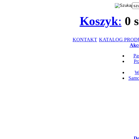
Koszyk
:
0
s
KONTAKT
KATALOG PRO
Akce
Pa
Pr
Wk
Samop
Do