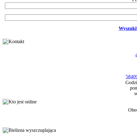
Wyszuki
Kontakt
58409
Godzi
pon
s
Kto jest online
Obec
Bielizna wyszczuplająca