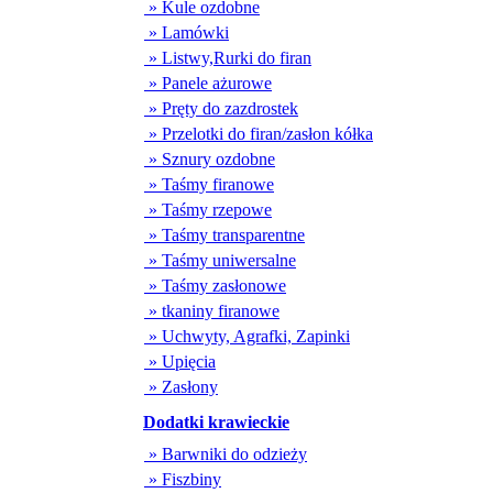
» Kule ozdobne
» Lamówki
» Listwy,Rurki do firan
» Panele ażurowe
» Pręty do zazdrostek
» Przelotki do firan/zasłon kółka
» Sznury ozdobne
» Taśmy firanowe
» Taśmy rzepowe
» Taśmy transparentne
» Taśmy uniwersalne
» Taśmy zasłonowe
» tkaniny firanowe
» Uchwyty, Agrafki, Zapinki
» Upięcia
» Zasłony
Dodatki krawieckie
» Barwniki do odzieży
» Fiszbiny