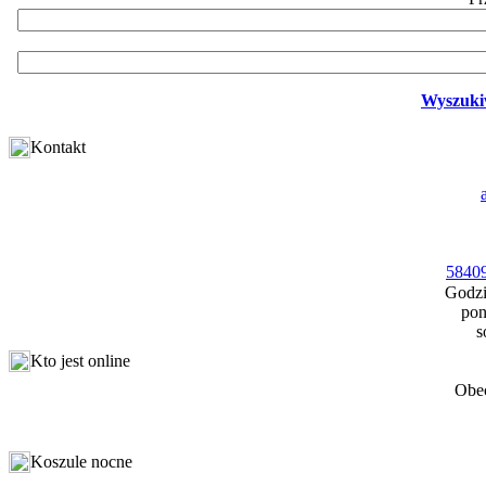
Wyszuki
Kontakt
58409
Godzi
pon
s
Kto jest online
Obec
Koszule nocne