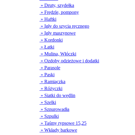
» Druty, szydełka
» Frędzle, pompony
» Haftki
» Igły do szycia ręcznego
» Igły maszynowe
» Kordonki
» Łatki
» Mulina, Włóczki
» Ozdoby odzieżowe i dodatki
» Parasole
» Paski
» Ramiączka
» Różyczki
» Siatki do wędlin
» Szelki
» Sznurowadła
» Szpulki
» Taśmy rypsowe 15,25
» Wkłady barkowe