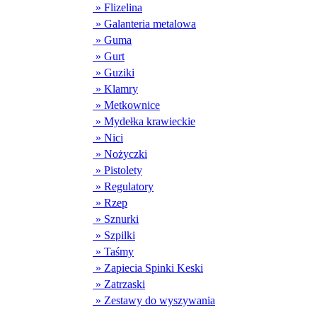
» Flizelina
» Galanteria metalowa
» Guma
» Gurt
» Guziki
» Klamry
» Metkownice
» Mydełka krawieckie
» Nici
» Nożyczki
» Pistolety
» Regulatory
» Rzep
» Sznurki
» Szpilki
» Taśmy
» Zapiecia Spinki Keski
» Zatrzaski
» Zestawy do wyszywania