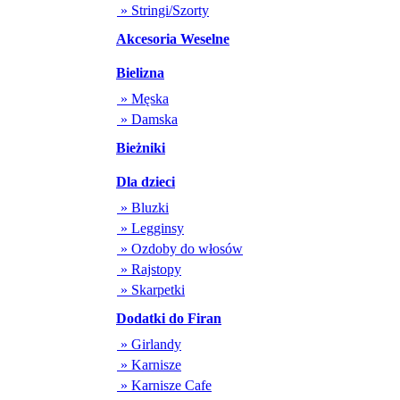
» Stringi/Szorty
Akcesoria Weselne
Bielizna
» Męska
» Damska
Bieżniki
Dla dzieci
» Bluzki
» Legginsy
» Ozdoby do włosów
» Rajstopy
» Skarpetki
Dodatki do Firan
» Girlandy
» Karnisze
» Karnisze Cafe