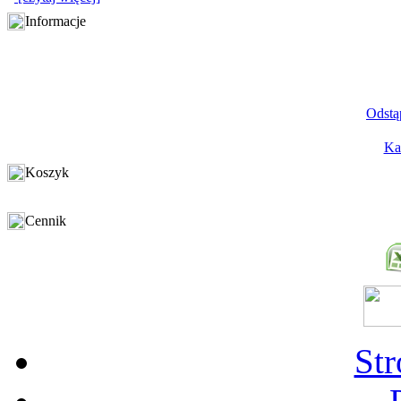
Informacje
Odstą
Ka
Koszyk
Cennik
St