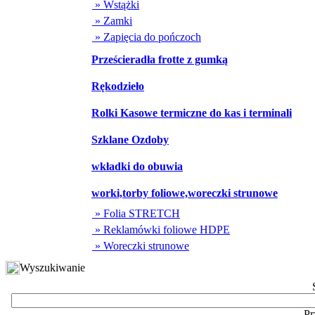
» Wstążki
» Zamki
» Zapięcia do pończoch
Prześcieradła frotte z gumką
Rękodzieło
Rolki Kasowe termiczne do kas i terminali
Szklane Ozdoby
wkładki do obuwia
worki,torby foliowe,woreczki strunowe
» Folia STRETCH
» Reklamówki foliowe HDPE
» Woreczki strunowe
Wyszukiwanie
Pr