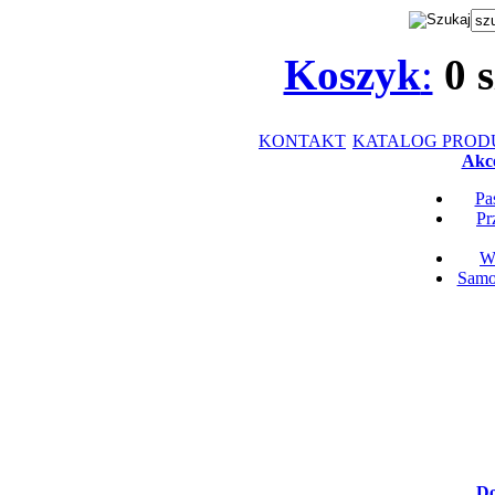
Koszyk
:
0
s
KONTAKT
KATALOG PRO
Akce
Pa
Pr
Wk
Samop
Do