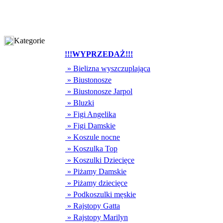
Kategorie
!!!WYPRZEDAŻ!!!
» Bielizna wyszczuplająca
» Biustonosze
» Biustonosze Jarpol
» Bluzki
» Figi Angelika
» Figi Damskie
» Koszule nocne
» Koszulka Top
» Koszulki Dziecięce
» Piżamy Damskie
» Piżamy dziecięce
» Podkoszulki męskie
» Rajstopy Gatta
» Rajstopy Marilyn