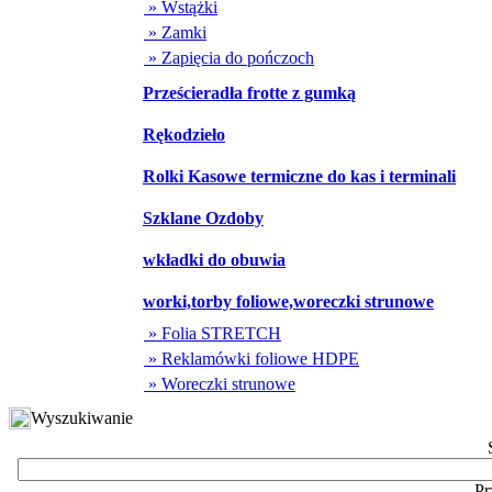
» Wstążki
» Zamki
» Zapięcia do pończoch
Prześcieradła frotte z gumką
Rękodzieło
Rolki Kasowe termiczne do kas i terminali
Szklane Ozdoby
wkładki do obuwia
worki,torby foliowe,woreczki strunowe
» Folia STRETCH
» Reklamówki foliowe HDPE
» Woreczki strunowe
Wyszukiwanie
Pr