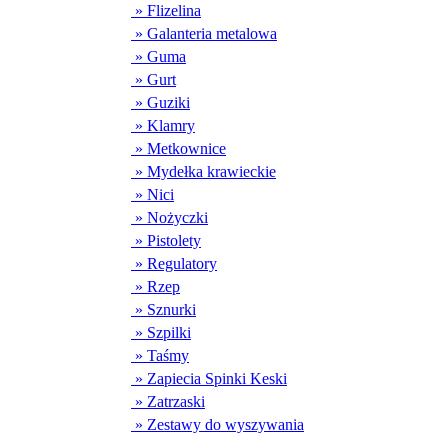
» Flizelina
» Galanteria metalowa
» Guma
» Gurt
» Guziki
» Klamry
» Metkownice
» Mydełka krawieckie
» Nici
» Nożyczki
» Pistolety
» Regulatory
» Rzep
» Sznurki
» Szpilki
» Taśmy
» Zapiecia Spinki Keski
» Zatrzaski
» Zestawy do wyszywania