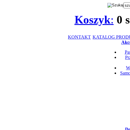
Koszyk
:
0
s
KONTAKT
KATALOG PRO
Akce
Pa
Pr
Wk
Samop
Do