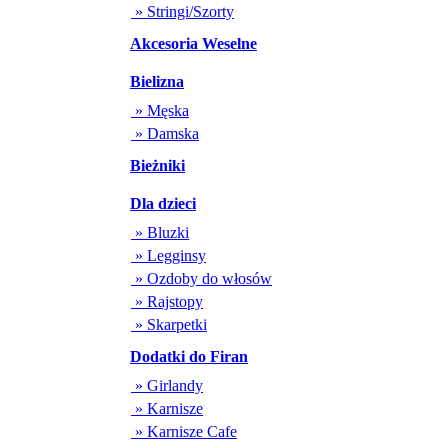
» Stringi/Szorty
Akcesoria Weselne
Bielizna
» Męska
» Damska
Bieżniki
Dla dzieci
» Bluzki
» Legginsy
» Ozdoby do włosów
» Rajstopy
» Skarpetki
Dodatki do Firan
» Girlandy
» Karnisze
» Karnisze Cafe