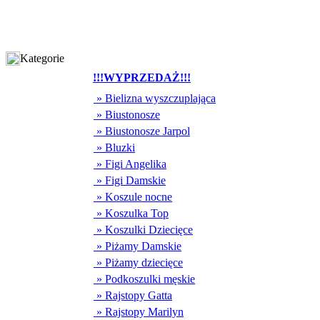
Kategorie
!!!WYPRZEDAŻ!!!
» Bielizna wyszczuplająca
» Biustonosze
» Biustonosze Jarpol
» Bluzki
» Figi Angelika
» Figi Damskie
» Koszule nocne
» Koszulka Top
» Koszulki Dziecięce
» Piżamy Damskie
» Piżamy dziecięce
» Podkoszulki męskie
» Rajstopy Gatta
» Rajstopy Marilyn