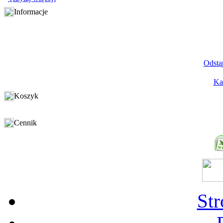
Informacje
Odstą
Ka
Koszyk
Cennik
St