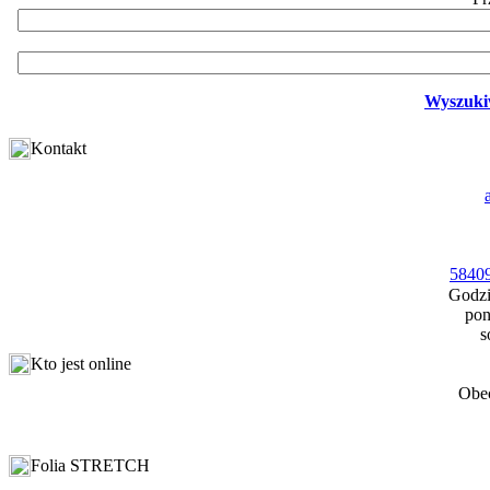
Wyszuki
Kontakt
58409
Godzi
pon
s
Kto jest online
Obec
Folia STRETCH