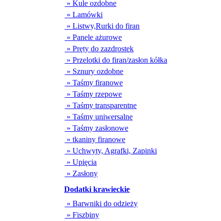
» Kule ozdobne
» Lamówki
» Listwy,Rurki do firan
» Panele ażurowe
» Pręty do zazdrostek
» Przelotki do firan/zasłon kółka
» Sznury ozdobne
» Taśmy firanowe
» Taśmy rzepowe
» Taśmy transparentne
» Taśmy uniwersalne
» Taśmy zasłonowe
» tkaniny firanowe
» Uchwyty, Agrafki, Zapinki
» Upięcia
» Zasłony
Dodatki krawieckie
» Barwniki do odzieży
» Fiszbiny