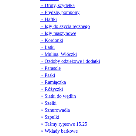
» Druty, szydełka
» Frędzle, pompony
» Haftki
» Igły do szycia ręcznego
» Igły maszynowe
» Kordonki
» Łatki
» Mulina, Włóczki
» Ozdoby odzieżowe i dodatki
» Parasole
» Paski
» Ramiączka
» Różyczki
» Siatki do wędlin
» Szelki
» Sznurowadła
» Szpulki
» Taśmy rypsowe 15,25
» Wkłady barkowe