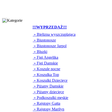
Kategorie
!!!WYPRZEDAŻ!!!
» Bielizna wyszczuplająca
» Biustonosze
» Biustonosze Jarpol
» Bluzki
» Figi Angelika
» Figi Damskie
» Koszule nocne
» Koszulka Top
» Koszulki Dziecięce
» Piżamy Damskie
» Piżamy dziecięce
» Podkoszulki męskie
» Rajstopy Gatta
» Rajstopy Marilyn