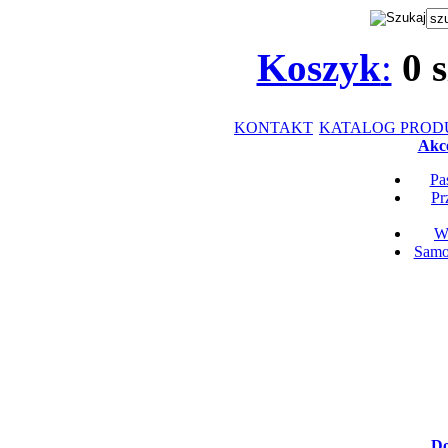
Koszyk
:
0
s
KONTAKT
KATALOG PRO
Akce
Pa
Pr
Wk
Samop
Do