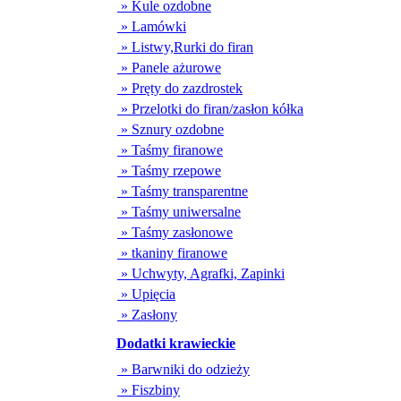
» Kule ozdobne
» Lamówki
» Listwy,Rurki do firan
» Panele ażurowe
» Pręty do zazdrostek
» Przelotki do firan/zasłon kółka
» Sznury ozdobne
» Taśmy firanowe
» Taśmy rzepowe
» Taśmy transparentne
» Taśmy uniwersalne
» Taśmy zasłonowe
» tkaniny firanowe
» Uchwyty, Agrafki, Zapinki
» Upięcia
» Zasłony
Dodatki krawieckie
» Barwniki do odzieży
» Fiszbiny