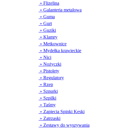
» Flizelina
» Galanteria metalowa
» Guma
» Gurt
» Guziki
» Klamry
» Metkownice
» Mydełka krawieckie
» Nici
» Nożyczki
» Pistolety
» Regulatory
» Rzep
» Sznurki
» Szpilki
» Taśmy
» Zapiecia Spinki Keski
» Zatrzaski
» Zestawy do wyszywania