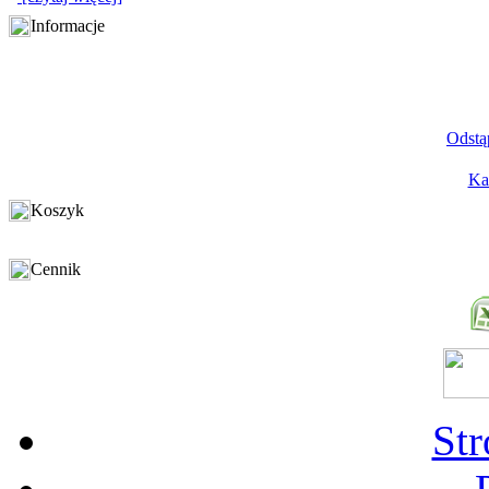
Informacje
Odstą
Ka
Koszyk
Cennik
St