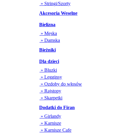
» Stringi/Szorty
Akcesoria Weselne
Bielizna
» Męska
» Damska
Bieżniki
Dla dzieci
» Bluzki
» Legginsy
» Ozdoby do włosów
» Rajstopy
» Skarpetki
Dodatki do Firan
» Girlandy
» Karnisze
» Karnisze Cafe