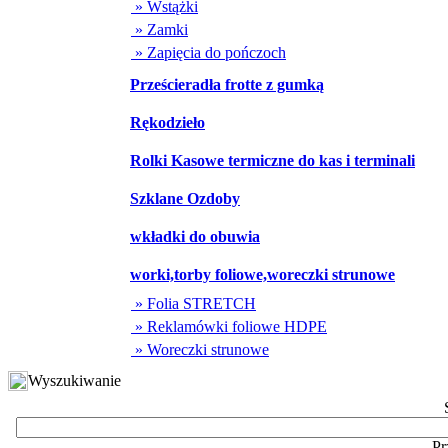
» Wstążki
» Zamki
» Zapięcia do pończoch
Prześcieradła frotte z gumką
Rękodzieło
Rolki Kasowe termiczne do kas i terminali
Szklane Ozdoby
wkładki do obuwia
worki,torby foliowe,woreczki strunowe
» Folia STRETCH
» Reklamówki foliowe HDPE
» Woreczki strunowe
Wyszukiwanie
Pr