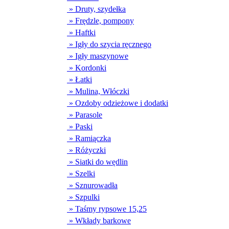
» Druty, szydełka
» Frędzle, pompony
» Haftki
» Igły do szycia ręcznego
» Igły maszynowe
» Kordonki
» Łatki
» Mulina, Włóczki
» Ozdoby odzieżowe i dodatki
» Parasole
» Paski
» Ramiączka
» Różyczki
» Siatki do wędlin
» Szelki
» Sznurowadła
» Szpulki
» Taśmy rypsowe 15,25
» Wkłady barkowe