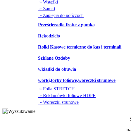
» Wstążki
» Zamki
» Zapięcia do pończoch
Prześcieradła frotte z gumką
Rękodzieło
Rolki Kasowe termiczne do kas i terminali
Szklane Ozdoby
wkładki do obuwia
worki,torby foliowe,woreczki strunowe
» Folia STRETCH
» Reklamówki foliowe HDPE
» Woreczki strunowe
Wyszukiwanie
Pr