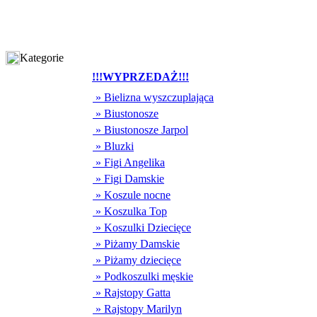
Kategorie
!!!WYPRZEDAŻ!!!
» Bielizna wyszczuplająca
» Biustonosze
» Biustonosze Jarpol
» Bluzki
» Figi Angelika
» Figi Damskie
» Koszule nocne
» Koszulka Top
» Koszulki Dziecięce
» Piżamy Damskie
» Piżamy dziecięce
» Podkoszulki męskie
» Rajstopy Gatta
» Rajstopy Marilyn