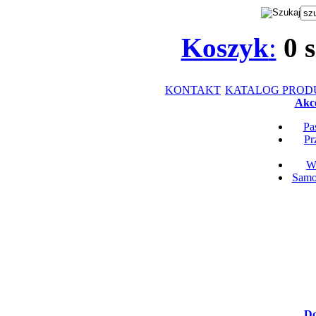
Koszyk
:
0
s
KONTAKT
KATALOG PRO
Akce
Pa
Pr
Wk
Samop
Do