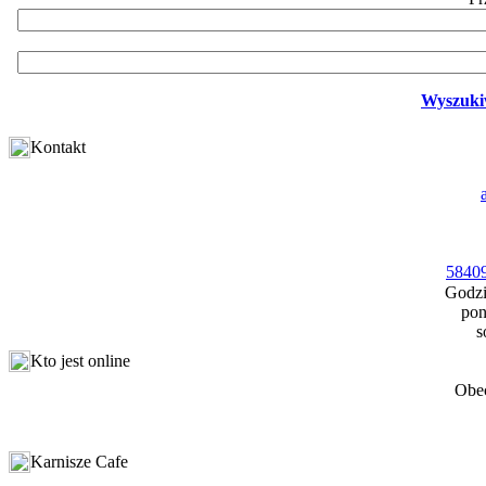
Wyszuki
Kontakt
58409
Godzi
pon
s
Kto jest online
Obec
Karnisze Cafe