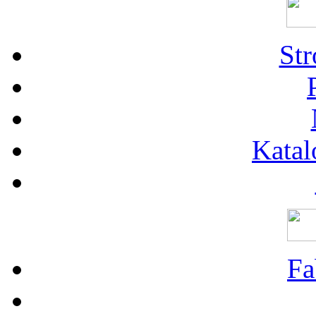
St
Katal
Fa