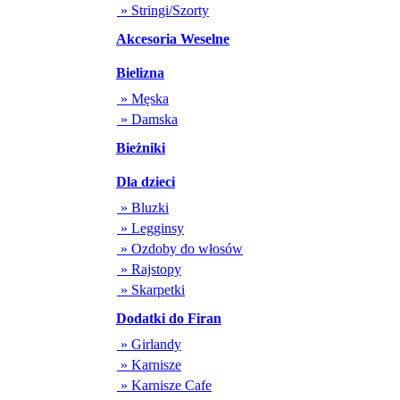
» Stringi/Szorty
Akcesoria Weselne
Bielizna
» Męska
» Damska
Bieżniki
Dla dzieci
» Bluzki
» Legginsy
» Ozdoby do włosów
» Rajstopy
» Skarpetki
Dodatki do Firan
» Girlandy
» Karnisze
» Karnisze Cafe