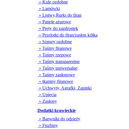
» Kule ozdobne
» Lamówki
» Listwy,Rurki do firan
» Panele ażurowe
» Pręty do zazdrostek
» Przelotki do firan/zasłon kółka
» Sznury ozdobne
» Taśmy firanowe
» Taśmy rzepowe
» Taśmy transparentne
» Taśmy uniwersalne
» Taśmy zasłonowe
» tkaniny firanowe
» Uchwyty, Agrafki, Zapinki
» Upięcia
» Zasłony
Dodatki krawieckie
» Barwniki do odzieży
» Fiszbiny