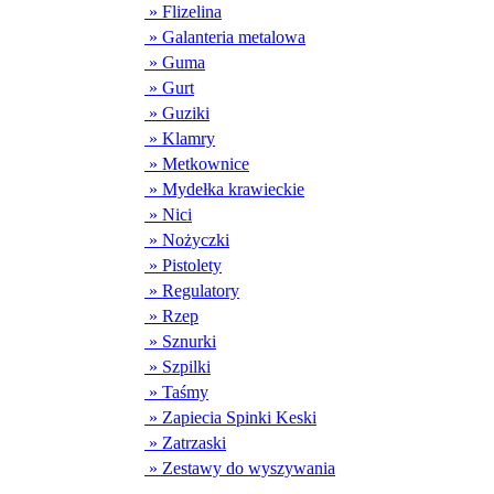
» Flizelina
» Galanteria metalowa
» Guma
» Gurt
» Guziki
» Klamry
» Metkownice
» Mydełka krawieckie
» Nici
» Nożyczki
» Pistolety
» Regulatory
» Rzep
» Sznurki
» Szpilki
» Taśmy
» Zapiecia Spinki Keski
» Zatrzaski
» Zestawy do wyszywania