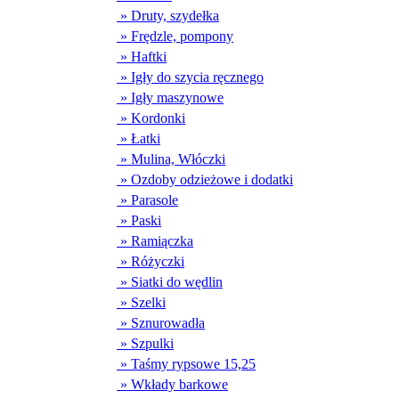
» Druty, szydełka
» Frędzle, pompony
» Haftki
» Igły do szycia ręcznego
» Igły maszynowe
» Kordonki
» Łatki
» Mulina, Włóczki
» Ozdoby odzieżowe i dodatki
» Parasole
» Paski
» Ramiączka
» Różyczki
» Siatki do wędlin
» Szelki
» Sznurowadła
» Szpulki
» Taśmy rypsowe 15,25
» Wkłady barkowe