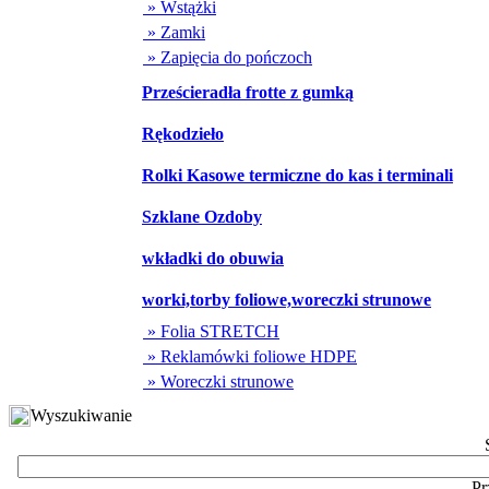
» Wstążki
» Zamki
» Zapięcia do pończoch
Prześcieradła frotte z gumką
Rękodzieło
Rolki Kasowe termiczne do kas i terminali
Szklane Ozdoby
wkładki do obuwia
worki,torby foliowe,woreczki strunowe
» Folia STRETCH
» Reklamówki foliowe HDPE
» Woreczki strunowe
Wyszukiwanie
Pr