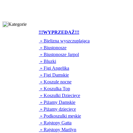
Kategorie
!!!WYPRZEDAŻ!!!
» Bielizna wyszczuplająca
» Biustonosze
» Biustonosze Jarpol
» Bluzki
» Figi Angelika
» Figi Damskie
» Koszule nocne
» Koszulka Top
» Koszulki Dziecięce
» Piżamy Damskie
» Piżamy dziecięce
» Podkoszulki męskie
» Rajstopy Gatta
» Rajstopy Marilyn