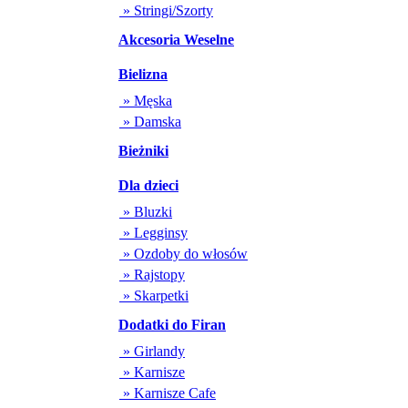
» Stringi/Szorty
Akcesoria Weselne
Bielizna
» Męska
» Damska
Bieżniki
Dla dzieci
» Bluzki
» Legginsy
» Ozdoby do włosów
» Rajstopy
» Skarpetki
Dodatki do Firan
» Girlandy
» Karnisze
» Karnisze Cafe