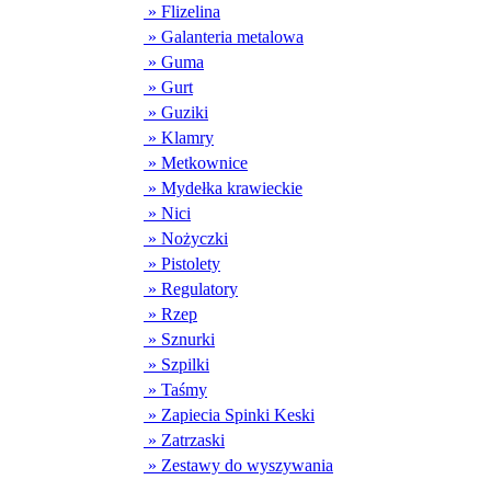
» Flizelina
» Galanteria metalowa
» Guma
» Gurt
» Guziki
» Klamry
» Metkownice
» Mydełka krawieckie
» Nici
» Nożyczki
» Pistolety
» Regulatory
» Rzep
» Sznurki
» Szpilki
» Taśmy
» Zapiecia Spinki Keski
» Zatrzaski
» Zestawy do wyszywania