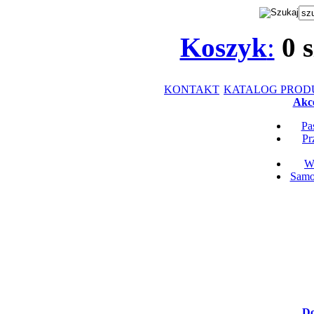
Koszyk
:
0
s
KONTAKT
KATALOG PRO
Akce
Pa
Pr
Wk
Samop
Do