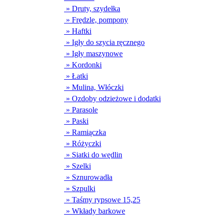
» Druty, szydełka
» Frędzle, pompony
» Haftki
» Igły do szycia ręcznego
» Igły maszynowe
» Kordonki
» Łatki
» Mulina, Włóczki
» Ozdoby odzieżowe i dodatki
» Parasole
» Paski
» Ramiączka
» Różyczki
» Siatki do wędlin
» Szelki
» Sznurowadła
» Szpulki
» Taśmy rypsowe 15,25
» Wkłady barkowe