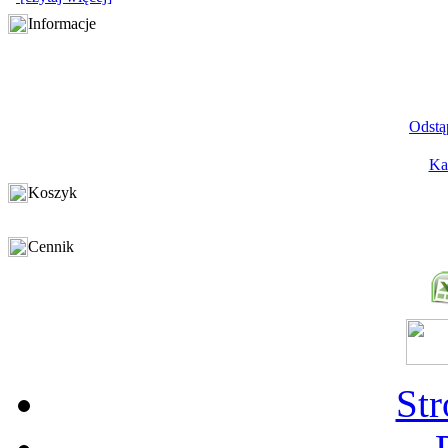
Informacje
Odstą
Ka
Koszyk
Cennik
St