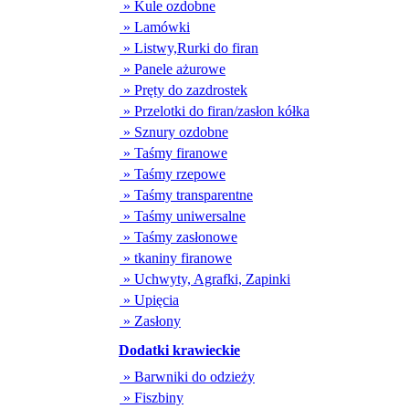
» Kule ozdobne
» Lamówki
» Listwy,Rurki do firan
» Panele ażurowe
» Pręty do zazdrostek
» Przelotki do firan/zasłon kółka
» Sznury ozdobne
» Taśmy firanowe
» Taśmy rzepowe
» Taśmy transparentne
» Taśmy uniwersalne
» Taśmy zasłonowe
» tkaniny firanowe
» Uchwyty, Agrafki, Zapinki
» Upięcia
» Zasłony
Dodatki krawieckie
» Barwniki do odzieży
» Fiszbiny