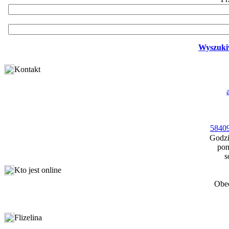
Wyszuki
Kontakt
58409
Godzi
pon
s
Kto jest online
Obec
Flizelina