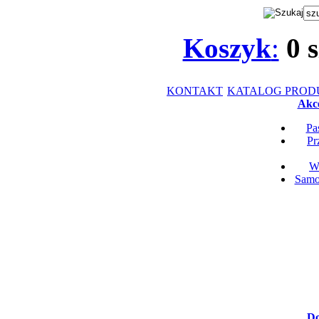
Koszyk
:
0
s
KONTAKT
KATALOG PRO
Akce
Pa
Pr
Wk
Samop
Do