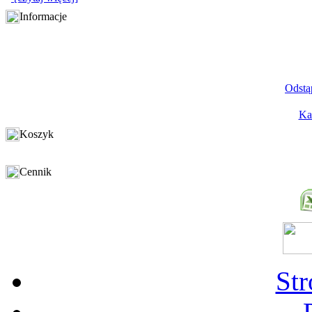
Informacje
Odstą
Ka
Koszyk
Cennik
St