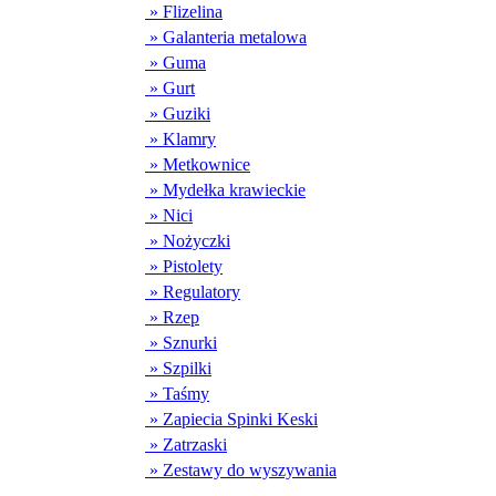
» Flizelina
» Galanteria metalowa
» Guma
» Gurt
» Guziki
» Klamry
» Metkownice
» Mydełka krawieckie
» Nici
» Nożyczki
» Pistolety
» Regulatory
» Rzep
» Sznurki
» Szpilki
» Taśmy
» Zapiecia Spinki Keski
» Zatrzaski
» Zestawy do wyszywania