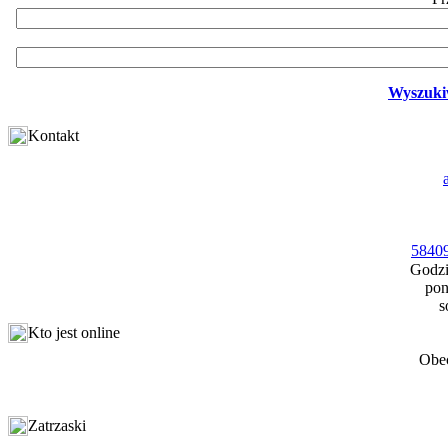
Wyszuki
Kontakt
58409
Godzi
pon
s
Kto jest online
Obec
Zatrzaski