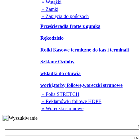
» Wstążki
» Zamki
» Zapięcia do pończoch
Prześcieradła frotte z gumką
Rękodzieło
Rolki Kasowe termiczne do kas i terminali
Szklane Ozdoby
wkładki do obuwia
worki,torby foliowe,woreczki strunowe
» Folia STRETCH
» Reklamówki foliowe HDPE
» Woreczki strunowe
Wyszukiwanie
Pr