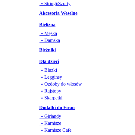
» Stringi/Szorty
Akcesoria Weselne
Bielizna
» Męska
» Damska
Bieżniki
Dla dzieci
» Bluzki
» Legginsy
» Ozdoby do włosów
» Rajstopy
» Skarpetki
Dodatki do Firan
» Girlandy
» Karnisze
» Karnisze Cafe