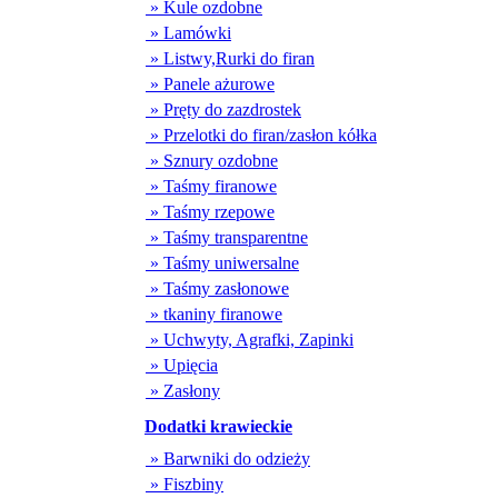
» Kule ozdobne
» Lamówki
» Listwy,Rurki do firan
» Panele ażurowe
» Pręty do zazdrostek
» Przelotki do firan/zasłon kółka
» Sznury ozdobne
» Taśmy firanowe
» Taśmy rzepowe
» Taśmy transparentne
» Taśmy uniwersalne
» Taśmy zasłonowe
» tkaniny firanowe
» Uchwyty, Agrafki, Zapinki
» Upięcia
» Zasłony
Dodatki krawieckie
» Barwniki do odzieży
» Fiszbiny