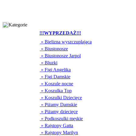
Kategorie
!!!WYPRZEDAŻ!!!
» Bielizna wyszczuplająca
» Biustonosze
» Biustonosze Jarpol
» Bluzki
» Figi Angelika
» Figi Damskie
» Koszule nocne
» Koszulka Top
» Koszulki Dziecięce
» Piżamy Damskie
» Piżamy dziecięce
» Podkoszulki męskie
» Rajstopy Gatta
» Rajstopy Marilyn