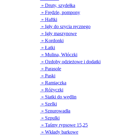
» Druty, szydełka
» Frędzle, pompony
» Haftki
» Igły do szycia ręcznego
» Igły maszynowe
» Kordonki
» Łatki
» Mulina, Włóczki
» Ozdoby odzieżowe i dodatki
» Parasole
» Paski
» Ramiączka
» Różyczki
» Siatki do wędlin
» Szelki
» Sznurowadła
» Szpulki
» Taśmy rypsowe 15,25
» Wkłady barkowe