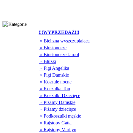
Kategorie
!!!WYPRZEDAŻ!!!
» Bielizna wyszczuplająca
» Biustonosze
» Biustonosze Jarpol
» Bluzki
» Figi Angelika
» Figi Damskie
» Koszule nocne
» Koszulka Top
» Koszulki Dziecięce
» Piżamy Damskie
» Piżamy dziecięce
» Podkoszulki męskie
» Rajstopy Gatta
» Rajstopy Marilyn