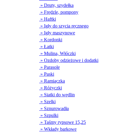
» Druty, szydełka
» Frędzle, pompony
» Haftki
» Igły do szycia ręcznego
» Igły maszynowe
» Kordonki
» Łatki
» Mulina, Włóczki
» Ozdoby odzieżowe i dodatki
» Parasole
» Paski
» Ramiączka
» Różyczki
» Siatki do wędlin
» Szelki
» Sznurowadła
» Szpulki
» Taśmy rypsowe 15,25
» Wkłady barkowe