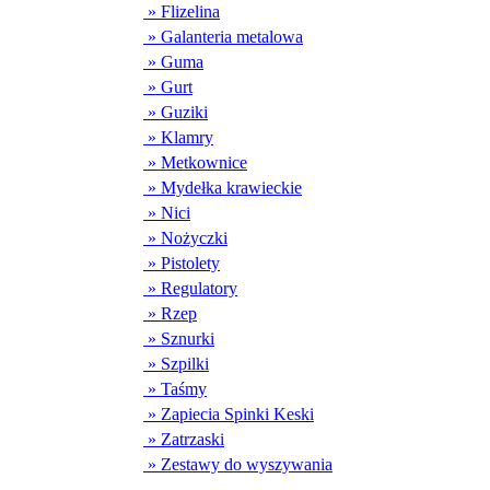
» Flizelina
» Galanteria metalowa
» Guma
» Gurt
» Guziki
» Klamry
» Metkownice
» Mydełka krawieckie
» Nici
» Nożyczki
» Pistolety
» Regulatory
» Rzep
» Sznurki
» Szpilki
» Taśmy
» Zapiecia Spinki Keski
» Zatrzaski
» Zestawy do wyszywania