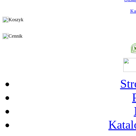
Ka
Koszyk
Cennik
St
Katal