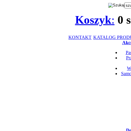
Koszyk
:
0
s
KONTAKT
KATALOG PRO
Akce
Pa
Pr
Wk
Samop
Do