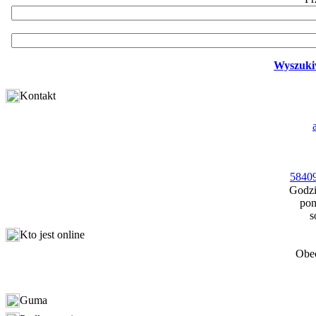
Wyszuki
Kontakt
58409
Godzi
pon
s
Kto jest online
Obec
Guma