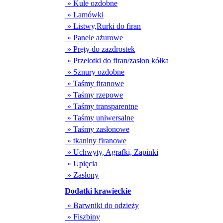
» Kule ozdobne
» Lamówki
» Listwy,Rurki do firan
» Panele ażurowe
» Pręty do zazdrostek
» Przelotki do firan/zasłon kółka
» Sznury ozdobne
» Taśmy firanowe
» Taśmy rzepowe
» Taśmy transparentne
» Taśmy uniwersalne
» Taśmy zasłonowe
» tkaniny firanowe
» Uchwyty, Agrafki, Zapinki
» Upięcia
» Zasłony
Dodatki krawieckie
» Barwniki do odzieży
» Fiszbiny