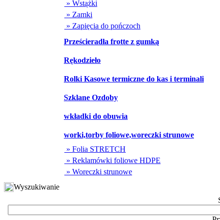
» Wstążki
» Zamki
» Zapięcia do pończoch
Prześcieradła frotte z gumką
Rękodzieło
Rolki Kasowe termiczne do kas i terminali
Szklane Ozdoby
wkładki do obuwia
worki,torby foliowe,woreczki strunowe
» Folia STRETCH
» Reklamówki foliowe HDPE
» Woreczki strunowe
Wyszukiwanie
Pr