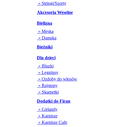
» Stringi/Szorty
Akcesoria Weselne
Bielizna
» Męska
» Damska
Bieżniki
Dla dzieci
» Bluzki
» Legginsy
» Ozdoby do włosów
» Rajstopy
» Skarpetki
Dodatki do Firan
» Girlandy
» Karnisze
» Karnisze Cafe