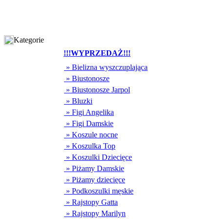
Kategorie
!!!WYPRZEDAŻ!!!
» Bielizna wyszczuplająca
» Biustonosze
» Biustonosze Jarpol
» Bluzki
» Figi Angelika
» Figi Damskie
» Koszule nocne
» Koszulka Top
» Koszulki Dziecięce
» Piżamy Damskie
» Piżamy dziecięce
» Podkoszulki męskie
» Rajstopy Gatta
» Rajstopy Marilyn