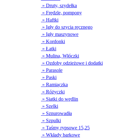
» Druty, szydełka
» Frędzle, pompony
» Haftki
» Igły do szycia ręcznego
» Igły maszynowe
» Kordonki
» Łatki
» Mulina, Włóczki
» Ozdoby odzieżowe i dodatki
» Parasole
» Paski
» Ramiączka
» Różyczki
» Siatki do wędlin
» Szelki
» Sznurowadła
» Szpulki
» Taśmy rypsowe 15,25
» Wkłady barkowe