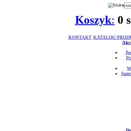
Koszyk
:
0
s
KONTAKT
KATALOG PRO
Akce
Pa
Pr
Wk
Samop
Do