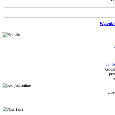
Wyszuki
Kontakt
58409
Godzi
pon
s
Kto jest online
Obec
Nici Talia