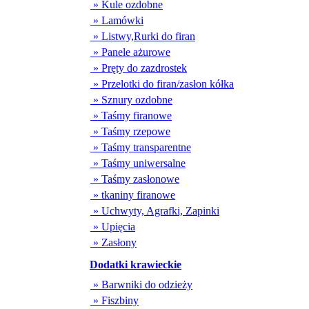
» Kule ozdobne
» Lamówki
» Listwy,Rurki do firan
» Panele ażurowe
» Pręty do zazdrostek
» Przelotki do firan/zasłon kółka
» Sznury ozdobne
» Taśmy firanowe
» Taśmy rzepowe
» Taśmy transparentne
» Taśmy uniwersalne
» Taśmy zasłonowe
» tkaniny firanowe
» Uchwyty, Agrafki, Zapinki
» Upięcia
» Zasłony
Dodatki krawieckie
» Barwniki do odzieży
» Fiszbiny