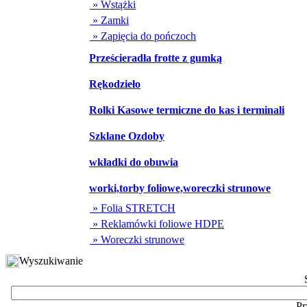
» Wstążki
» Zamki
» Zapięcia do pończoch
Prześcieradła frotte z gumką
Rękodzieło
Rolki Kasowe termiczne do kas i terminali
Szklane Ozdoby
wkładki do obuwia
worki,torby foliowe,woreczki strunowe
» Folia STRETCH
» Reklamówki foliowe HDPE
» Woreczki strunowe
Wyszukiwanie
Pr