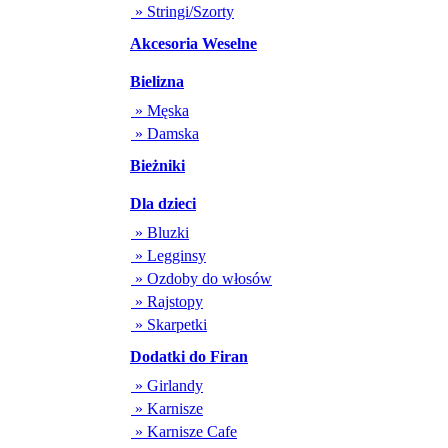
» Stringi/Szorty
Akcesoria Weselne
Bielizna
» Męska
» Damska
Bieżniki
Dla dzieci
» Bluzki
» Legginsy
» Ozdoby do włosów
» Rajstopy
» Skarpetki
Dodatki do Firan
» Girlandy
» Karnisze
» Karnisze Cafe