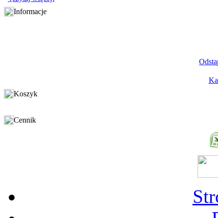
Informacje
Odstą
Ka
Koszyk
Cennik
St