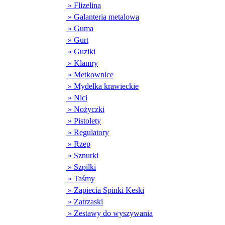
» Flizelina
» Galanteria metalowa
» Guma
» Gurt
» Guziki
» Klamry
» Metkownice
» Mydełka krawieckie
» Nici
» Nożyczki
» Pistolety
» Regulatory
» Rzep
» Sznurki
» Szpilki
» Taśmy
» Zapiecia Spinki Keski
» Zatrzaski
» Zestawy do wyszywania