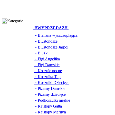
Kategorie
!!!WYPRZEDAŻ!!!
» Bielizna wyszczuplająca
» Biustonosze
» Biustonosze Jarpol
» Bluzki
» Figi Angelika
» Figi Damskie
» Koszule nocne
» Koszulka Top
» Koszulki Dziecięce
» Piżamy Damskie
» Piżamy dziecięce
» Podkoszulki męskie
» Rajstopy Gatta
» Rajstopy Marilyn