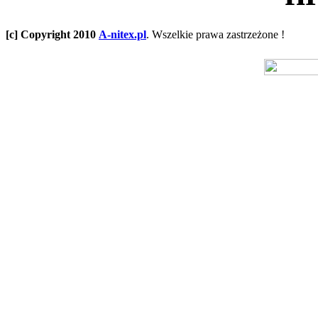
[c] Copyright 2010
A-nitex.pl
. Wszelkie prawa zastrzeżone !