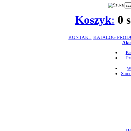
Koszyk
:
0
s
KONTAKT
KATALOG PRO
Akce
Pa
Pr
Wk
Samop
Do