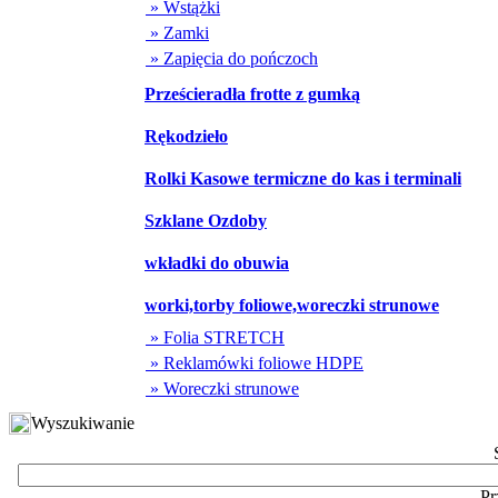
» Wstążki
» Zamki
» Zapięcia do pończoch
Prześcieradła frotte z gumką
Rękodzieło
Rolki Kasowe termiczne do kas i terminali
Szklane Ozdoby
wkładki do obuwia
worki,torby foliowe,woreczki strunowe
» Folia STRETCH
» Reklamówki foliowe HDPE
» Woreczki strunowe
Wyszukiwanie
Pr