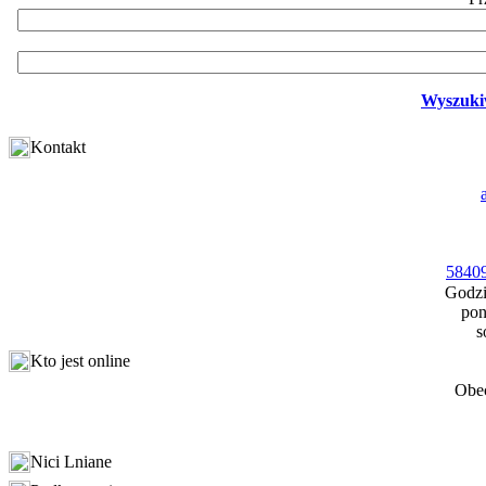
Wyszuki
Kontakt
58409
Godzi
pon
s
Kto jest online
Obec
Nici Lniane