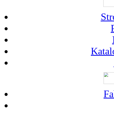
St
Katal
Fa