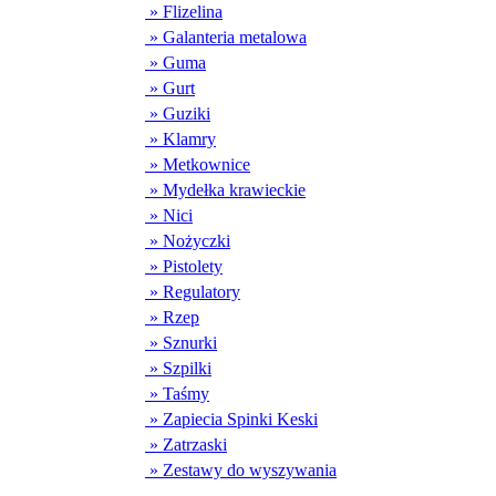
» Flizelina
» Galanteria metalowa
» Guma
» Gurt
» Guziki
» Klamry
» Metkownice
» Mydełka krawieckie
» Nici
» Nożyczki
» Pistolety
» Regulatory
» Rzep
» Sznurki
» Szpilki
» Taśmy
» Zapiecia Spinki Keski
» Zatrzaski
» Zestawy do wyszywania