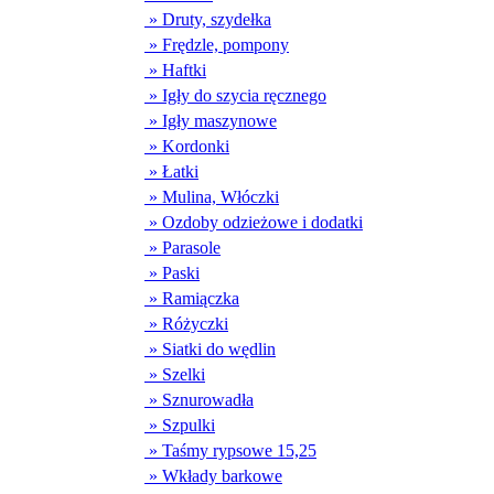
» Druty, szydełka
» Frędzle, pompony
» Haftki
» Igły do szycia ręcznego
» Igły maszynowe
» Kordonki
» Łatki
» Mulina, Włóczki
» Ozdoby odzieżowe i dodatki
» Parasole
» Paski
» Ramiączka
» Różyczki
» Siatki do wędlin
» Szelki
» Sznurowadła
» Szpulki
» Taśmy rypsowe 15,25
» Wkłady barkowe