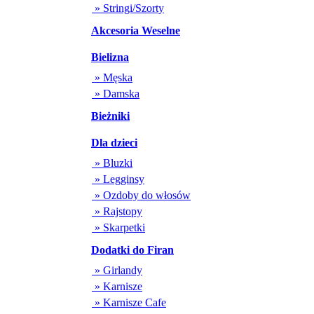
» Stringi/Szorty
Akcesoria Weselne
Bielizna
» Męska
» Damska
Bieżniki
Dla dzieci
» Bluzki
» Legginsy
» Ozdoby do włosów
» Rajstopy
» Skarpetki
Dodatki do Firan
» Girlandy
» Karnisze
» Karnisze Cafe