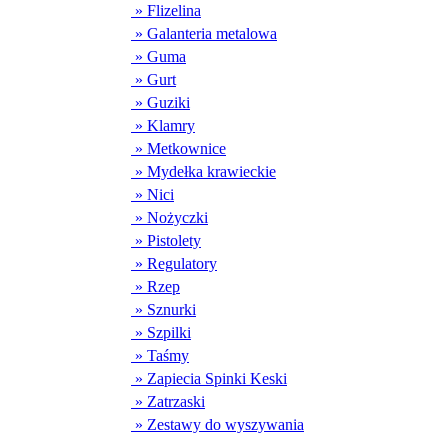
» Flizelina
» Galanteria metalowa
» Guma
» Gurt
» Guziki
» Klamry
» Metkownice
» Mydełka krawieckie
» Nici
» Nożyczki
» Pistolety
» Regulatory
» Rzep
» Sznurki
» Szpilki
» Taśmy
» Zapiecia Spinki Keski
» Zatrzaski
» Zestawy do wyszywania