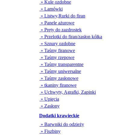
» Kule ozdobne
» Lamówki
» Listwy,Rurki do firan
» Panele ażurowe
» Pręty do zazdrostek
» Przelotki do firan/zasłon kółka
» Sznury ozdobne
» Taśmy firanowe
» Taśmy rzepowe
» Taśmy transparentne
» Taśmy uniwersalne
» Taśmy zasłonowe
» tkaniny firanowe
» Uchwyty, Agrafki, Zapinki
» Upięcia
» Zasłony
Dodatki krawieckie
» Barwniki do odzieży
» Fiszbiny