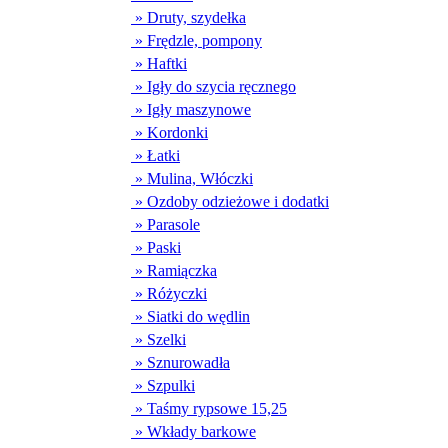
» Druty, szydełka
» Frędzle, pompony
» Haftki
» Igły do szycia ręcznego
» Igły maszynowe
» Kordonki
» Łatki
» Mulina, Włóczki
» Ozdoby odzieżowe i dodatki
» Parasole
» Paski
» Ramiączka
» Różyczki
» Siatki do wędlin
» Szelki
» Sznurowadła
» Szpulki
» Taśmy rypsowe 15,25
» Wkłady barkowe