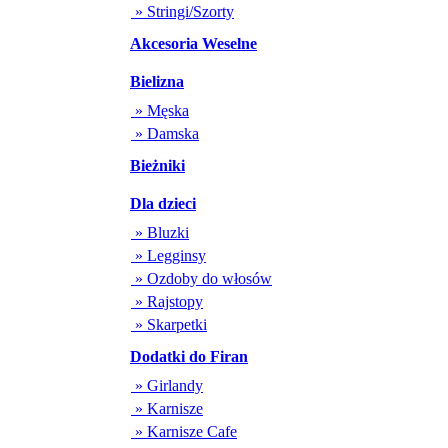
» Stringi/Szorty
Akcesoria Weselne
Bielizna
» Męska
» Damska
Bieżniki
Dla dzieci
» Bluzki
» Legginsy
» Ozdoby do włosów
» Rajstopy
» Skarpetki
Dodatki do Firan
» Girlandy
» Karnisze
» Karnisze Cafe