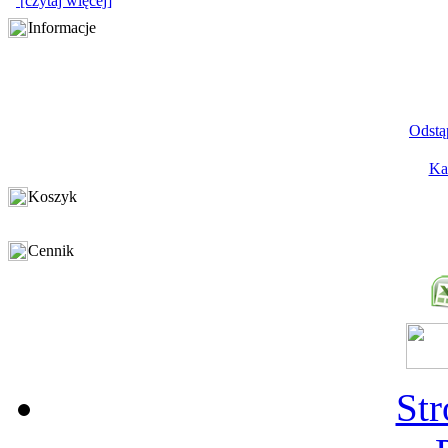
[czytaj więcej]
Informacje
Odstą
Ka
Koszyk
Cennik
St