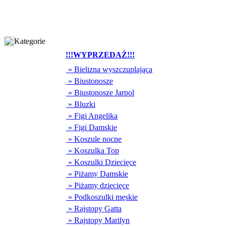
Kategorie
!!!WYPRZEDAŻ!!!
» Bielizna wyszczuplająca
» Biustonosze
» Biustonosze Jarpol
» Bluzki
» Figi Angelika
» Figi Damskie
» Koszule nocne
» Koszulka Top
» Koszulki Dziecięce
» Piżamy Damskie
» Piżamy dziecięce
» Podkoszulki męskie
» Rajstopy Gatta
» Rajstopy Marilyn