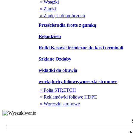
» Wstążki
» Zamki
» Zapięcia do pończoch
Prześcieradła frotte z gumką
Rękodzieło
Rolki Kasowe termiczne do kas i terminali
Szklane Ozdoby
wkładki do obuwia
worki,torby foliowe,woreczki strunowe
» Folia STRETCH
» Reklamówki foliowe HDPE
» Woreczki strunowe
Wyszukiwanie
Pr