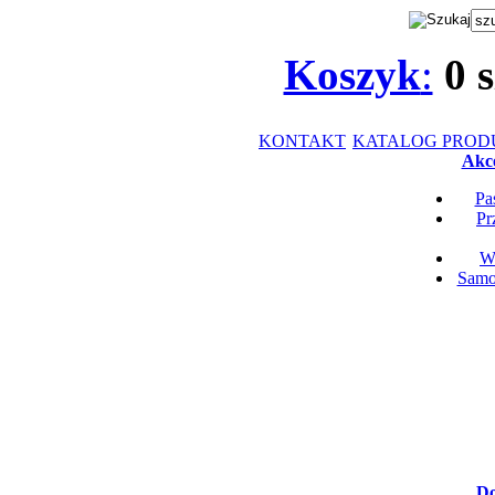
Koszyk
:
0
s
KONTAKT
KATALOG PRO
Akce
Pa
Pr
Wk
Samop
Do