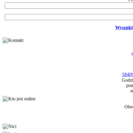
Wyszuki
Kontakt
58409
Godzi
pon
s
Kto jest online
Obec
Nici