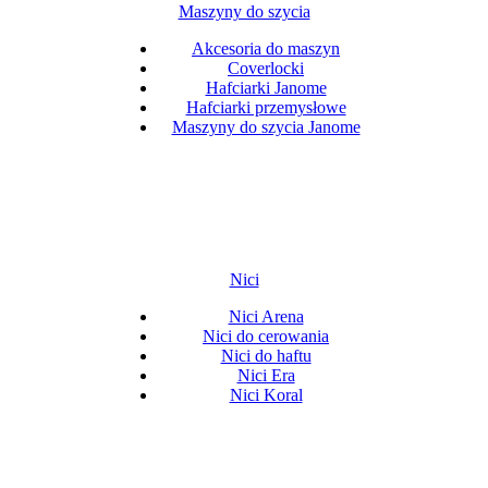
Maszyny do szycia
Akcesoria do maszyn
Coverlocki
Hafciarki Janome
Hafciarki przemysłowe
Maszyny do szycia Janome
Nici
Nici Arena
Nici do cerowania
Nici do haftu
Nici Era
Nici Koral