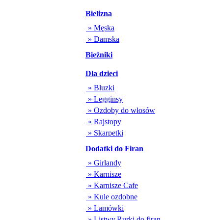
Bielizna
» Męska
» Damska
Bieżniki
Dla dzieci
» Bluzki
» Legginsy
» Ozdoby do włosów
» Rajstopy
» Skarpetki
Dodatki do Firan
» Girlandy
» Karnisze
» Karnisze Cafe
» Kule ozdobne
» Lamówki
» Listwy,Rurki do firan