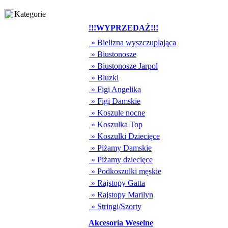
Kategorie
!!!WYPRZEDAŻ!!!
» Bielizna wyszczuplająca
» Biustonosze
» Biustonosze Jarpol
» Bluzki
» Figi Angelika
» Figi Damskie
» Koszule nocne
» Koszulka Top
» Koszulki Dziecięce
» Piżamy Damskie
» Piżamy dziecięce
» Podkoszulki męskie
» Rajstopy Gatta
» Rajstopy Marilyn
» Stringi/Szorty
Akcesoria Weselne