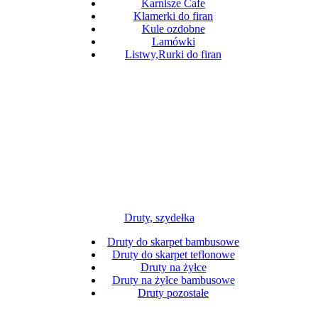
Karnisze Cafe
Klamerki do firan
Kule ozdobne
Lamówki
Listwy,Rurki do firan
Druty, szydełka
Druty do skarpet bambusowe
Druty do skarpet teflonowe
Druty na żyłce
Druty na żyłce bambusowe
Druty pozostałe