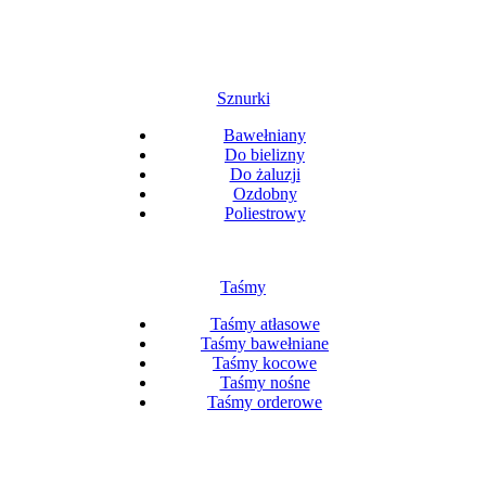
Sznurki
Bawełniany
Do bielizny
Do żaluzji
Ozdobny
Poliestrowy
Taśmy
Taśmy atłasowe
Taśmy bawełniane
Taśmy kocowe
Taśmy nośne
Taśmy orderowe