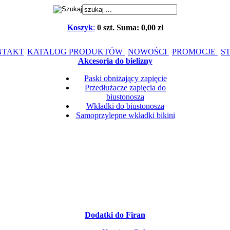
Koszyk
:
0
szt.
Suma: 0,00 zł
NTAKT
KATALOG PRODUKTÓW
NOWOŚCI
PROMOCJE
S
Akcesoria do bielizny
Paski obniżający zapięcie
Przedłużacze zapięcia do
biustonosza
Wkładki do biustonosza
Samoprzylepne wkładki bikini
Dodatki do Firan