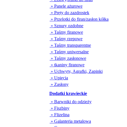
» Panele ażurowe
» Pręty do zazdrostek
» Przelotki do firan/zasłon kółka
» Sznury ozdobne
» Taśmy firanowe
» Taśmy rzepowe
» Taśmy transparentne
» Taśmy uniwersalne
» Taśmy zasłonowe
» tkaniny firanowe
» Uchwyty, Agrafki, Zapinki
» Upięcia
» Zasłony
Dodatki krawieckie
» Barwniki do odzieży
» Fiszbiny
» Flizelina
» Galanteria metalowa