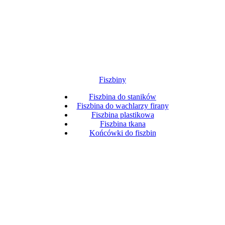
Fiszbiny
Fiszbina do staników
Fiszbina do wachlarzy firany
Fiszbina plastikowa
Fiszbina tkana
Końcówki do fiszbin