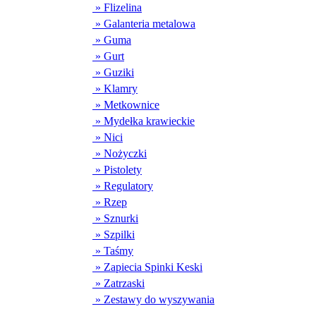
» Flizelina
» Galanteria metalowa
» Guma
» Gurt
» Guziki
» Klamry
» Metkownice
» Mydełka krawieckie
» Nici
» Nożyczki
» Pistolety
» Regulatory
» Rzep
» Sznurki
» Szpilki
» Taśmy
» Zapiecia Spinki Keski
» Zatrzaski
» Zestawy do wyszywania