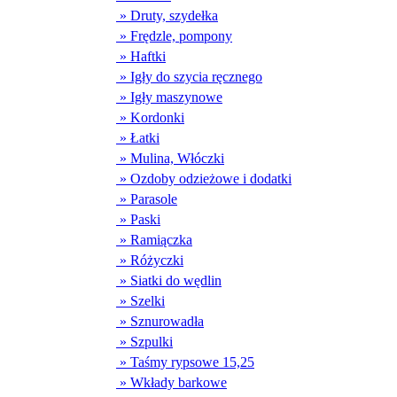
» Druty, szydełka
» Frędzle, pompony
» Haftki
» Igły do szycia ręcznego
» Igły maszynowe
» Kordonki
» Łatki
» Mulina, Włóczki
» Ozdoby odzieżowe i dodatki
» Parasole
» Paski
» Ramiączka
» Różyczki
» Siatki do wędlin
» Szelki
» Sznurowadła
» Szpulki
» Taśmy rypsowe 15,25
» Wkłady barkowe