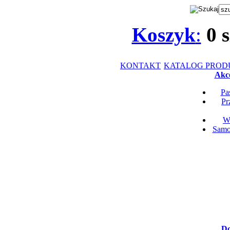
Koszyk
:
0
s
KONTAKT
KATALOG PRO
Akce
Pa
Pr
Wk
Samop
Do