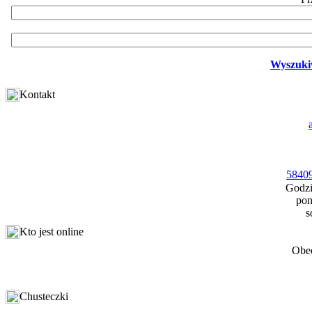
Wyszuki
Kontakt
58409
Godzi
pon
s
Kto jest online
Obec
Chusteczki