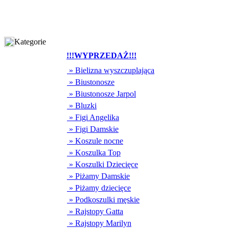
Kategorie
!!!WYPRZEDAŻ!!!
» Bielizna wyszczuplająca
» Biustonosze
» Biustonosze Jarpol
» Bluzki
» Figi Angelika
» Figi Damskie
» Koszule nocne
» Koszulka Top
» Koszulki Dziecięce
» Piżamy Damskie
» Piżamy dziecięce
» Podkoszulki męskie
» Rajstopy Gatta
» Rajstopy Marilyn