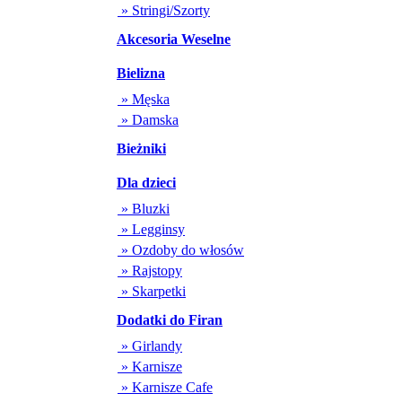
» Stringi/Szorty
Akcesoria Weselne
Bielizna
» Męska
» Damska
Bieżniki
Dla dzieci
» Bluzki
» Legginsy
» Ozdoby do włosów
» Rajstopy
» Skarpetki
Dodatki do Firan
» Girlandy
» Karnisze
» Karnisze Cafe