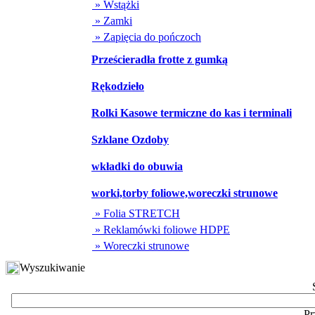
» Wstążki
» Zamki
» Zapięcia do pończoch
Prześcieradła frotte z gumką
Rękodzieło
Rolki Kasowe termiczne do kas i terminali
Szklane Ozdoby
wkładki do obuwia
worki,torby foliowe,woreczki strunowe
» Folia STRETCH
» Reklamówki foliowe HDPE
» Woreczki strunowe
Wyszukiwanie
Pr