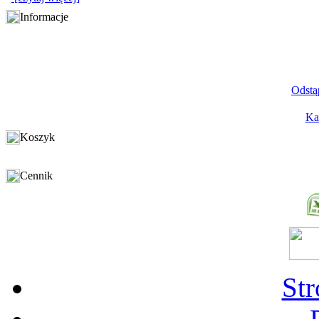
Informacje
Odstą
Ka
Koszyk
Cennik
St