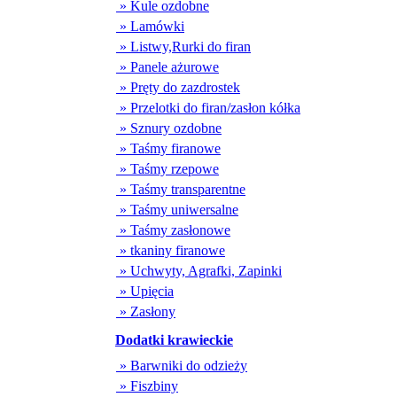
» Kule ozdobne
» Lamówki
» Listwy,Rurki do firan
» Panele ażurowe
» Pręty do zazdrostek
» Przelotki do firan/zasłon kółka
» Sznury ozdobne
» Taśmy firanowe
» Taśmy rzepowe
» Taśmy transparentne
» Taśmy uniwersalne
» Taśmy zasłonowe
» tkaniny firanowe
» Uchwyty, Agrafki, Zapinki
» Upięcia
» Zasłony
Dodatki krawieckie
» Barwniki do odzieży
» Fiszbiny