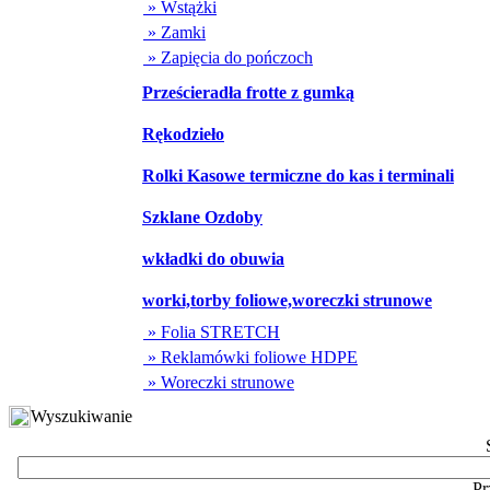
» Wstążki
» Zamki
» Zapięcia do pończoch
Prześcieradła frotte z gumką
Rękodzieło
Rolki Kasowe termiczne do kas i terminali
Szklane Ozdoby
wkładki do obuwia
worki,torby foliowe,woreczki strunowe
» Folia STRETCH
» Reklamówki foliowe HDPE
» Woreczki strunowe
Wyszukiwanie
Pr