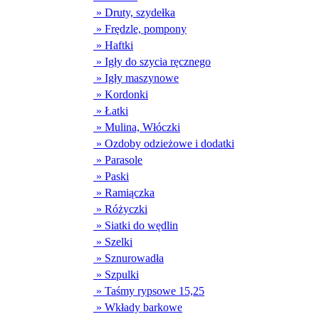
» Druty, szydełka
» Frędzle, pompony
» Haftki
» Igły do szycia ręcznego
» Igły maszynowe
» Kordonki
» Łatki
» Mulina, Włóczki
» Ozdoby odzieżowe i dodatki
» Parasole
» Paski
» Ramiączka
» Różyczki
» Siatki do wędlin
» Szelki
» Sznurowadła
» Szpulki
» Taśmy rypsowe 15,25
» Wkłady barkowe