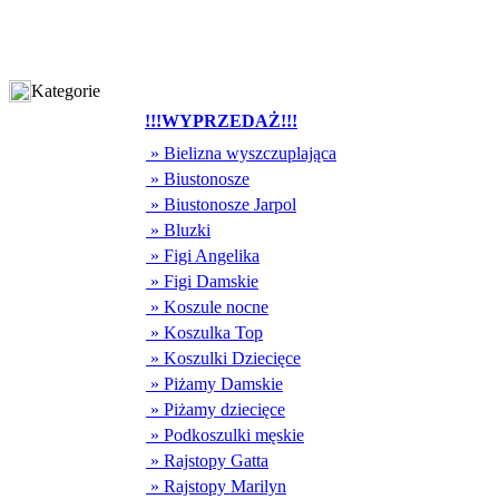
Kategorie
!!!WYPRZEDAŻ!!!
» Bielizna wyszczuplająca
» Biustonosze
» Biustonosze Jarpol
» Bluzki
» Figi Angelika
» Figi Damskie
» Koszule nocne
» Koszulka Top
» Koszulki Dziecięce
» Piżamy Damskie
» Piżamy dziecięce
» Podkoszulki męskie
» Rajstopy Gatta
» Rajstopy Marilyn