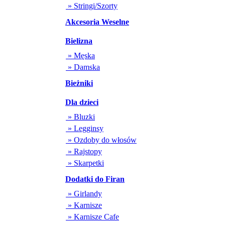
» Stringi/Szorty
Akcesoria Weselne
Bielizna
» Męska
» Damska
Bieżniki
Dla dzieci
» Bluzki
» Legginsy
» Ozdoby do włosów
» Rajstopy
» Skarpetki
Dodatki do Firan
» Girlandy
» Karnisze
» Karnisze Cafe