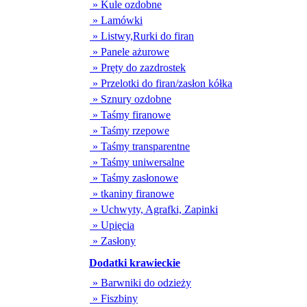
» Kule ozdobne
» Lamówki
» Listwy,Rurki do firan
» Panele ażurowe
» Pręty do zazdrostek
» Przelotki do firan/zasłon kółka
» Sznury ozdobne
» Taśmy firanowe
» Taśmy rzepowe
» Taśmy transparentne
» Taśmy uniwersalne
» Taśmy zasłonowe
» tkaniny firanowe
» Uchwyty, Agrafki, Zapinki
» Upięcia
» Zasłony
Dodatki krawieckie
» Barwniki do odzieży
» Fiszbiny