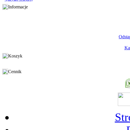
Informacje
Odstą
Ka
Koszyk
Cennik
St