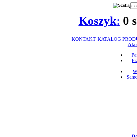
Koszyk
:
0
s
KONTAKT
KATALOG PRO
Akce
Pa
Pr
Wk
Samop
Do