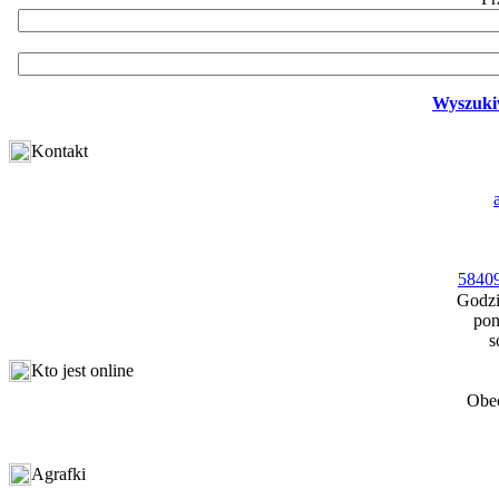
Wyszuki
Kontakt
58409
Godzi
pon
s
Kto jest online
Obec
Agrafki