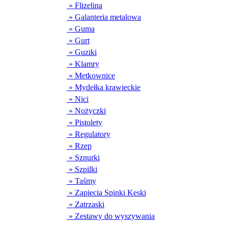
» Flizelina
» Galanteria metalowa
» Guma
» Gurt
» Guziki
» Klamry
» Metkownice
» Mydełka krawieckie
» Nici
» Nożyczki
» Pistolety
» Regulatory
» Rzep
» Sznurki
» Szpilki
» Taśmy
» Zapiecia Spinki Keski
» Zatrzaski
» Zestawy do wyszywania