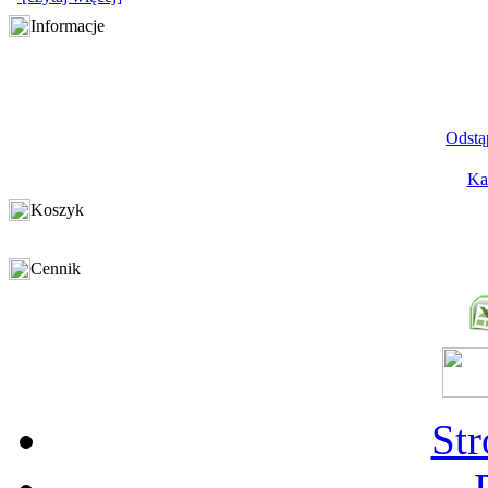
Informacje
Odstą
Ka
Koszyk
Cennik
St