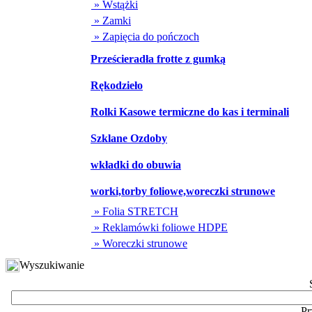
» Wstążki
» Zamki
» Zapięcia do pończoch
Prześcieradła frotte z gumką
Rękodzieło
Rolki Kasowe termiczne do kas i terminali
Szklane Ozdoby
wkładki do obuwia
worki,torby foliowe,woreczki strunowe
» Folia STRETCH
» Reklamówki foliowe HDPE
» Woreczki strunowe
Wyszukiwanie
Pr