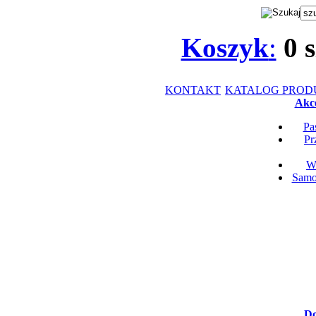
Koszyk
:
0
s
KONTAKT
KATALOG PRO
Akce
Pa
Pr
Wk
Samop
Do