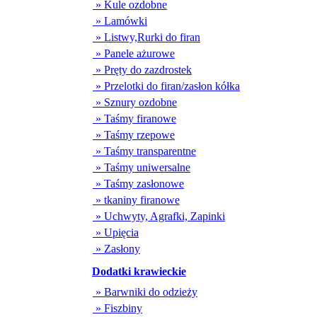
» Kule ozdobne
» Lamówki
» Listwy,Rurki do firan
» Panele ażurowe
» Pręty do zazdrostek
» Przelotki do firan/zasłon kółka
» Sznury ozdobne
» Taśmy firanowe
» Taśmy rzepowe
» Taśmy transparentne
» Taśmy uniwersalne
» Taśmy zasłonowe
» tkaniny firanowe
» Uchwyty, Agrafki, Zapinki
» Upięcia
» Zasłony
Dodatki krawieckie
» Barwniki do odzieży
» Fiszbiny