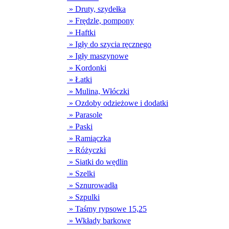
» Druty, szydełka
» Frędzle, pompony
» Haftki
» Igły do szycia ręcznego
» Igły maszynowe
» Kordonki
» Łatki
» Mulina, Włóczki
» Ozdoby odzieżowe i dodatki
» Parasole
» Paski
» Ramiączka
» Różyczki
» Siatki do wędlin
» Szelki
» Sznurowadła
» Szpulki
» Taśmy rypsowe 15,25
» Wkłady barkowe