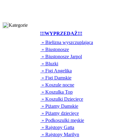
Kategorie
!!!WYPRZEDAŻ!!!
» Bielizna wyszczuplająca
» Biustonosze
» Biustonosze Jarpol
» Bluzki
» Figi Angelika
» Figi Damskie
» Koszule nocne
» Koszulka Top
» Koszulki Dziecięce
» Piżamy Damskie
» Piżamy dziecięce
» Podkoszulki męskie
» Rajstopy Gatta
» Rajstopy Marilyn