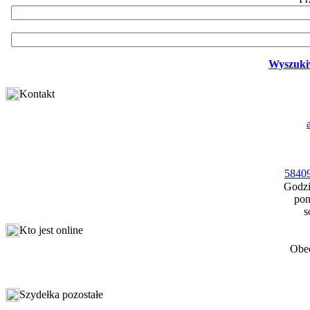
Wyszuki
Kontakt
58409
Godzi
pon
s
Kto jest online
Obec
Szydełka pozostałe