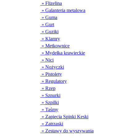
» Flizelina
» Galanteria metalowa
» Guma
» Gurt
» Guziki
» Klamry
» Metkownice
» Mydełka krawieckie
» Nici
» Nożyczki
» Pistolety
» Regulatory
» Rzep
» Sznurki
» Szpilki
» Taśmy
» Zapiecia Spinki Keski
» Zatrzaski
» Zestawy do wyszywania