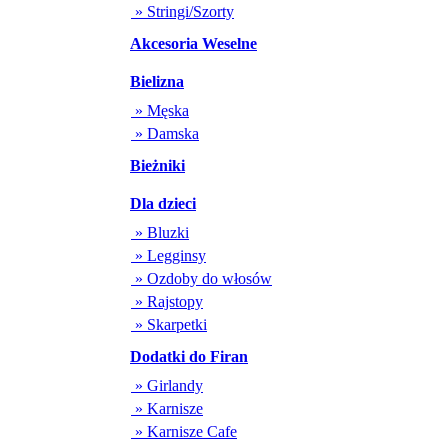
» Stringi/Szorty
Akcesoria Weselne
Bielizna
» Męska
» Damska
Bieżniki
Dla dzieci
» Bluzki
» Legginsy
» Ozdoby do włosów
» Rajstopy
» Skarpetki
Dodatki do Firan
» Girlandy
» Karnisze
» Karnisze Cafe