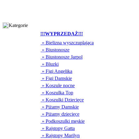
Kategorie
!!!WYPRZEDAŻ!!!
» Bielizna wyszczuplająca
» Biustonosze
» Biustonosze Jarpol
» Bluzki
» Figi Angelika
» Figi Damskie
» Koszule nocne
» Koszulka Top
» Koszulki Dziecięce
» Piżamy Damskie
» Piżamy dziecięce
» Podkoszulki męskie
» Rajstopy Gatta
» Rajstopy Marilyn