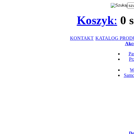
Koszyk
:
0
s
KONTAKT
KATALOG PRO
Akce
Pa
Pr
Wk
Samop
Do