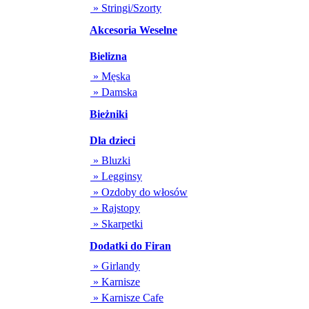
» Stringi/Szorty
Akcesoria Weselne
Bielizna
» Męska
» Damska
Bieżniki
Dla dzieci
» Bluzki
» Legginsy
» Ozdoby do włosów
» Rajstopy
» Skarpetki
Dodatki do Firan
» Girlandy
» Karnisze
» Karnisze Cafe