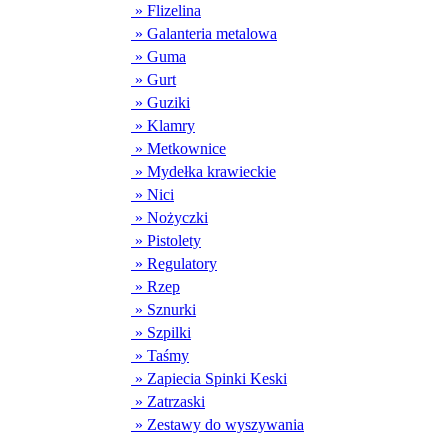
» Flizelina
» Galanteria metalowa
» Guma
» Gurt
» Guziki
» Klamry
» Metkownice
» Mydełka krawieckie
» Nici
» Nożyczki
» Pistolety
» Regulatory
» Rzep
» Sznurki
» Szpilki
» Taśmy
» Zapiecia Spinki Keski
» Zatrzaski
» Zestawy do wyszywania