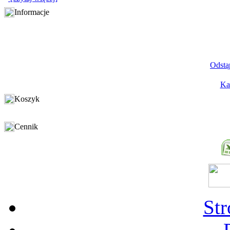
Informacje
Odstą
Ka
Koszyk
Cennik
St