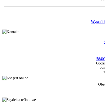
Wyszuki
Kontakt
58409
Godzi
pon
s
Kto jest online
Obec
Szydełka teflonowe