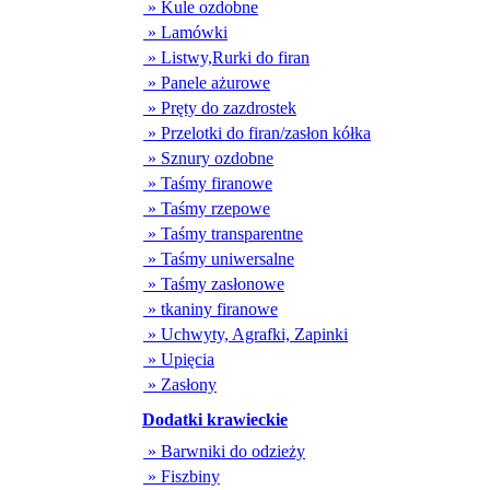
» Kule ozdobne
» Lamówki
» Listwy,Rurki do firan
» Panele ażurowe
» Pręty do zazdrostek
» Przelotki do firan/zasłon kółka
» Sznury ozdobne
» Taśmy firanowe
» Taśmy rzepowe
» Taśmy transparentne
» Taśmy uniwersalne
» Taśmy zasłonowe
» tkaniny firanowe
» Uchwyty, Agrafki, Zapinki
» Upięcia
» Zasłony
Dodatki krawieckie
» Barwniki do odzieży
» Fiszbiny