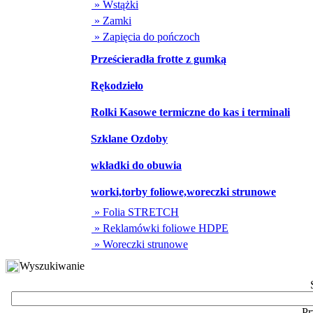
» Wstążki
» Zamki
» Zapięcia do pończoch
Prześcieradła frotte z gumką
Rękodzieło
Rolki Kasowe termiczne do kas i terminali
Szklane Ozdoby
wkładki do obuwia
worki,torby foliowe,woreczki strunowe
» Folia STRETCH
» Reklamówki foliowe HDPE
» Woreczki strunowe
Wyszukiwanie
Pr