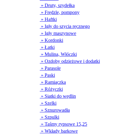
» Druty, szydełka
» Frędzle, pompony
» Haftki
» Igły do szycia ręcznego
» Igły maszynowe
» Kordonki
» Łatki
» Mulina, Włóczki
» Ozdoby odzieżowe i dodatki
» Parasole
» Paski
» Ramiączka
» Różyczki
» Siatki do wędlin
» Szelki
» Sznurowadła
» Szpulki
» Taśmy rypsowe 15,25
» Wkłady barkowe