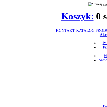
Koszyk
:
0
s
KONTAKT
KATALOG PRO
Akce
Pa
Pr
Wk
Samop
Do