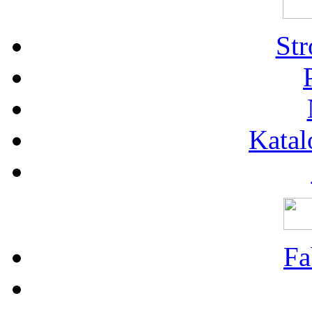
St
Katal
Fa