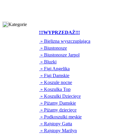
Kategorie
!!!WYPRZEDAŻ!!!
» Bielizna wyszczuplająca
» Biustonosze
» Biustonosze Jarpol
» Bluzki
» Figi Angelika
» Figi Damskie
» Koszule nocne
» Koszulka Top
» Koszulki Dziecięce
» Piżamy Damskie
» Piżamy dziecięce
» Podkoszulki męskie
» Rajstopy Gatta
» Rajstopy Marilyn