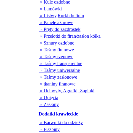
» Kule ozdobne
» Lamówki
» Listwy,Rurki do firan
» Panele ażurowe
» Pręty do zazdrostek
» Przelotki do firan/zasłon kółka
» Sznury ozdobne
» Taśmy firanowe
» Taśmy rzepowe
» Taśmy transparentne
» Taśmy uniwersalne
» Taśmy zasłonowe
» tkaniny firanowe
» Uchwyty, Agrafki, Zapinki
» Upięcia
» Zasłony
Dodatki krawieckie
» Barwniki do odzieży
» Fiszbiny