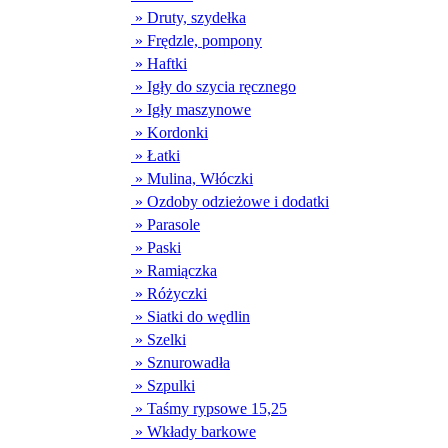
» Druty, szydełka
» Frędzle, pompony
» Haftki
» Igły do szycia ręcznego
» Igły maszynowe
» Kordonki
» Łatki
» Mulina, Włóczki
» Ozdoby odzieżowe i dodatki
» Parasole
» Paski
» Ramiączka
» Różyczki
» Siatki do wędlin
» Szelki
» Sznurowadła
» Szpulki
» Taśmy rypsowe 15,25
» Wkłady barkowe