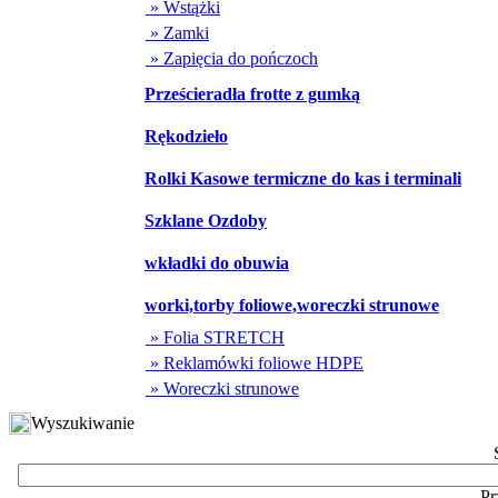
» Wstążki
» Zamki
» Zapięcia do pończoch
Prześcieradła frotte z gumką
Rękodzieło
Rolki Kasowe termiczne do kas i terminali
Szklane Ozdoby
wkładki do obuwia
worki,torby foliowe,woreczki strunowe
» Folia STRETCH
» Reklamówki foliowe HDPE
» Woreczki strunowe
Wyszukiwanie
Pr