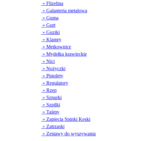
» Flizelina
» Galanteria metalowa
» Guma
» Gurt
» Guziki
» Klamry
» Metkownice
» Mydełka krawieckie
» Nici
» Nożyczki
» Pistolety
» Regulatory
» Rzep
» Sznurki
» Szpilki
» Taśmy
» Zapiecia Spinki Keski
» Zatrzaski
» Zestawy do wyszywania