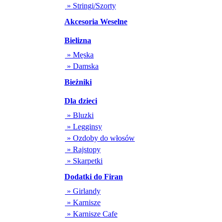
» Stringi/Szorty
Akcesoria Weselne
Bielizna
» Męska
» Damska
Bieżniki
Dla dzieci
» Bluzki
» Legginsy
» Ozdoby do włosów
» Rajstopy
» Skarpetki
Dodatki do Firan
» Girlandy
» Karnisze
» Karnisze Cafe