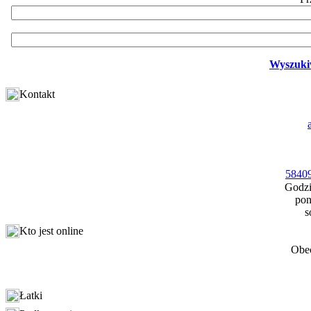
Wyszuki
Kontakt
58409
Godzi
pon
s
Kto jest online
Obec
Łatki