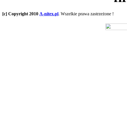
[c] Copyright 2010
A-nitex.pl
. Wszelkie prawa zastrzeżone !