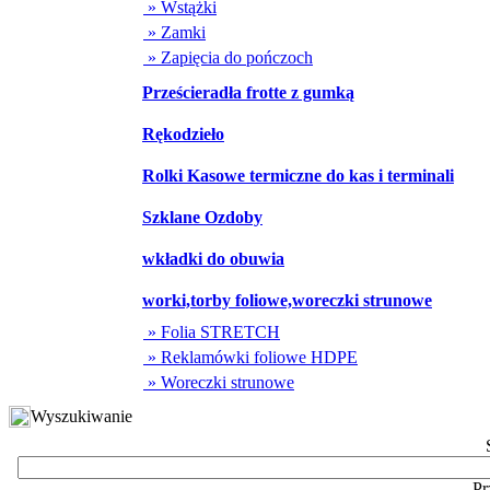
» Wstążki
» Zamki
» Zapięcia do pończoch
Prześcieradła frotte z gumką
Rękodzieło
Rolki Kasowe termiczne do kas i terminali
Szklane Ozdoby
wkładki do obuwia
worki,torby foliowe,woreczki strunowe
» Folia STRETCH
» Reklamówki foliowe HDPE
» Woreczki strunowe
Wyszukiwanie
Pr