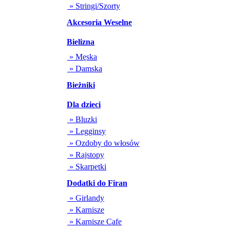
» Stringi/Szorty
Akcesoria Weselne
Bielizna
» Męska
» Damska
Bieżniki
Dla dzieci
» Bluzki
» Legginsy
» Ozdoby do włosów
» Rajstopy
» Skarpetki
Dodatki do Firan
» Girlandy
» Karnisze
» Karnisze Cafe