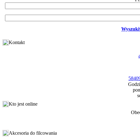
Wyszuki
Kontakt
58409
Godzi
pon
s
Kto jest online
Obec
Akcesoria do filcowania