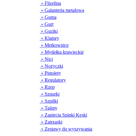
» Flizelina
» Galanteria metalowa
» Guma
» Gurt
» Guziki
» Klamry
» Metkownice
» Mydełka krawieckie
» Nici
» Nożyczki
» Pistolety
» Regulatory
» Rzep
» Sznurki
» Szpilki
» Taśmy
» Zapiecia Spinki Keski
» Zatrzaski
» Zestawy do wyszywania