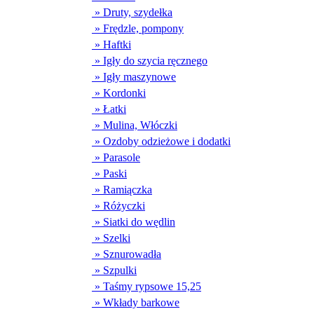
» Druty, szydełka
» Frędzle, pompony
» Haftki
» Igły do szycia ręcznego
» Igły maszynowe
» Kordonki
» Łatki
» Mulina, Włóczki
» Ozdoby odzieżowe i dodatki
» Parasole
» Paski
» Ramiączka
» Różyczki
» Siatki do wędlin
» Szelki
» Sznurowadła
» Szpulki
» Taśmy rypsowe 15,25
» Wkłady barkowe