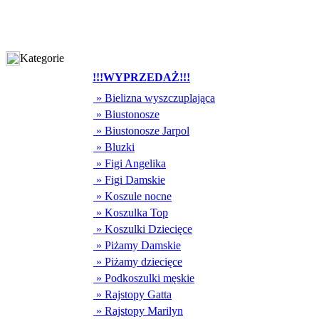
Kategorie
!!!WYPRZEDAŻ!!!
» Bielizna wyszczuplająca
» Biustonosze
» Biustonosze Jarpol
» Bluzki
» Figi Angelika
» Figi Damskie
» Koszule nocne
» Koszulka Top
» Koszulki Dziecięce
» Piżamy Damskie
» Piżamy dziecięce
» Podkoszulki męskie
» Rajstopy Gatta
» Rajstopy Marilyn