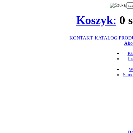
Koszyk
:
0
s
KONTAKT
KATALOG PRO
Akce
Pa
Pr
Wk
Samop
Do