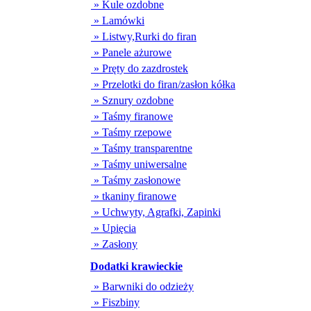
» Kule ozdobne
» Lamówki
» Listwy,Rurki do firan
» Panele ażurowe
» Pręty do zazdrostek
» Przelotki do firan/zasłon kółka
» Sznury ozdobne
» Taśmy firanowe
» Taśmy rzepowe
» Taśmy transparentne
» Taśmy uniwersalne
» Taśmy zasłonowe
» tkaniny firanowe
» Uchwyty, Agrafki, Zapinki
» Upięcia
» Zasłony
Dodatki krawieckie
» Barwniki do odzieży
» Fiszbiny