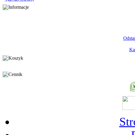
Informacje
Odstą
Ka
Koszyk
Cennik
St