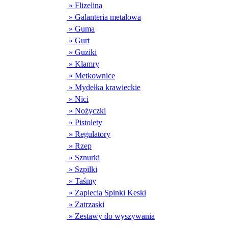
» Flizelina
» Galanteria metalowa
» Guma
» Gurt
» Guziki
» Klamry
» Metkownice
» Mydełka krawieckie
» Nici
» Nożyczki
» Pistolety
» Regulatory
» Rzep
» Sznurki
» Szpilki
» Taśmy
» Zapiecia Spinki Keski
» Zatrzaski
» Zestawy do wyszywania