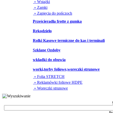
» Wstążki
» Zamki
» Zapięcia do pończoch
Prześcieradła frotte z gumką
Rękodzieło
Rolki Kasowe termiczne do kas i terminali
Szklane Ozdoby
wkładki do obuwia
worki,torby foliowe,woreczki strunowe
» Folia STRETCH
» Reklamówki foliowe HDPE
» Woreczki strunowe
Wyszukiwanie
Pr