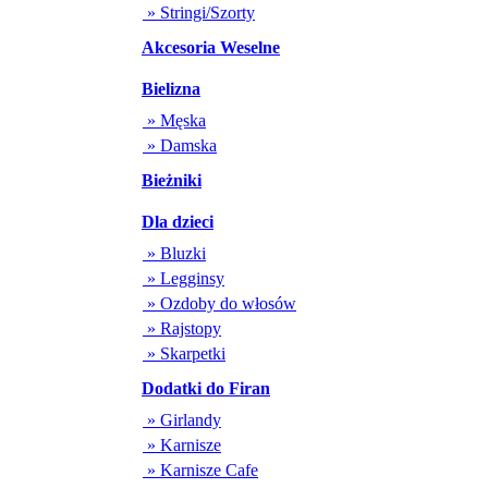
» Stringi/Szorty
Akcesoria Weselne
Bielizna
» Męska
» Damska
Bieżniki
Dla dzieci
» Bluzki
» Legginsy
» Ozdoby do włosów
» Rajstopy
» Skarpetki
Dodatki do Firan
» Girlandy
» Karnisze
» Karnisze Cafe