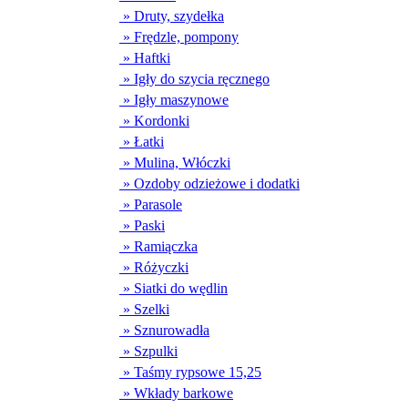
» Druty, szydełka
» Frędzle, pompony
» Haftki
» Igły do szycia ręcznego
» Igły maszynowe
» Kordonki
» Łatki
» Mulina, Włóczki
» Ozdoby odzieżowe i dodatki
» Parasole
» Paski
» Ramiączka
» Różyczki
» Siatki do wędlin
» Szelki
» Sznurowadła
» Szpulki
» Taśmy rypsowe 15,25
» Wkłady barkowe