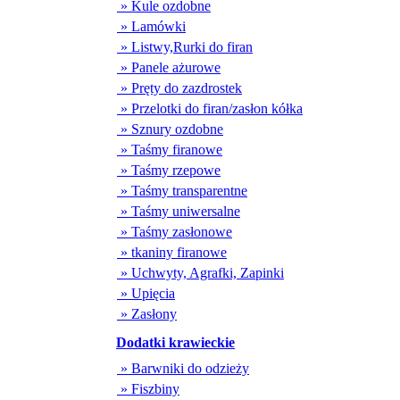
» Kule ozdobne
» Lamówki
» Listwy,Rurki do firan
» Panele ażurowe
» Pręty do zazdrostek
» Przelotki do firan/zasłon kółka
» Sznury ozdobne
» Taśmy firanowe
» Taśmy rzepowe
» Taśmy transparentne
» Taśmy uniwersalne
» Taśmy zasłonowe
» tkaniny firanowe
» Uchwyty, Agrafki, Zapinki
» Upięcia
» Zasłony
Dodatki krawieckie
» Barwniki do odzieży
» Fiszbiny