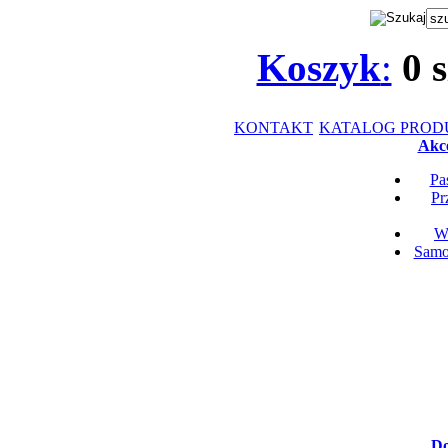
Koszyk
:
0
s
KONTAKT
KATALOG PRO
Akce
Pa
Pr
Wk
Samop
Do