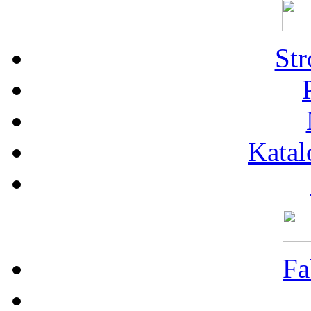
St
Katal
Fa