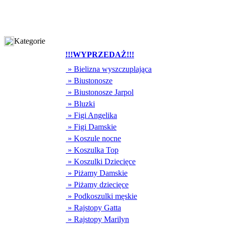
Kategorie
!!!WYPRZEDAŻ!!!
» Bielizna wyszczuplająca
» Biustonosze
» Biustonosze Jarpol
» Bluzki
» Figi Angelika
» Figi Damskie
» Koszule nocne
» Koszulka Top
» Koszulki Dziecięce
» Piżamy Damskie
» Piżamy dziecięce
» Podkoszulki męskie
» Rajstopy Gatta
» Rajstopy Marilyn