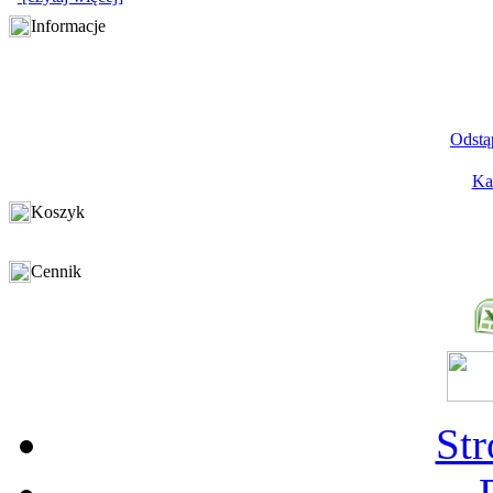
Informacje
Odstą
Ka
Koszyk
Cennik
St