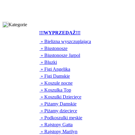
Kategorie
!!!WYPRZEDAŻ!!!
» Bielizna wyszczuplająca
» Biustonosze
» Biustonosze Jarpol
» Bluzki
» Figi Angelika
» Figi Damskie
» Koszule nocne
» Koszulka Top
» Koszulki Dziecięce
» Piżamy Damskie
» Piżamy dziecięce
» Podkoszulki męskie
» Rajstopy Gatta
» Rajstopy Marilyn