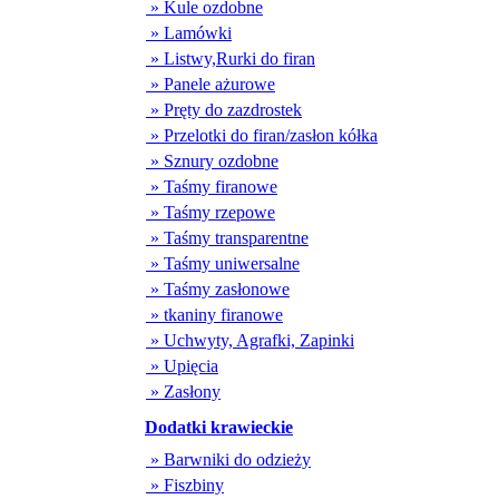
» Kule ozdobne
» Lamówki
» Listwy,Rurki do firan
» Panele ażurowe
» Pręty do zazdrostek
» Przelotki do firan/zasłon kółka
» Sznury ozdobne
» Taśmy firanowe
» Taśmy rzepowe
» Taśmy transparentne
» Taśmy uniwersalne
» Taśmy zasłonowe
» tkaniny firanowe
» Uchwyty, Agrafki, Zapinki
» Upięcia
» Zasłony
Dodatki krawieckie
» Barwniki do odzieży
» Fiszbiny