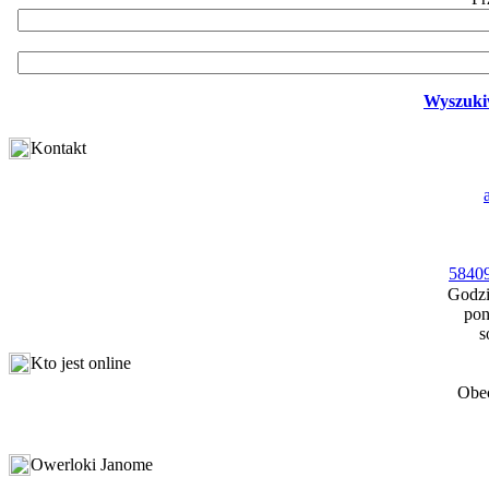
Wyszuki
Kontakt
58409
Godzi
pon
s
Kto jest online
Obec
Owerloki Janome