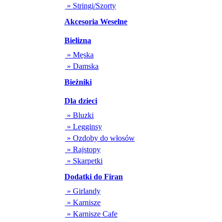
» Stringi/Szorty
Akcesoria Weselne
Bielizna
» Męska
» Damska
Bieżniki
Dla dzieci
» Bluzki
» Legginsy
» Ozdoby do włosów
» Rajstopy
» Skarpetki
Dodatki do Firan
» Girlandy
» Karnisze
» Karnisze Cafe