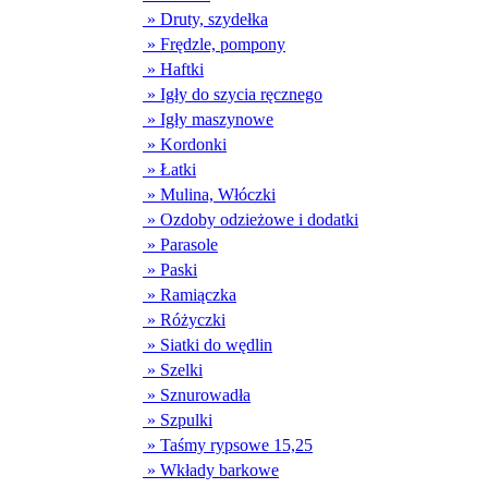
» Druty, szydełka
» Frędzle, pompony
» Haftki
» Igły do szycia ręcznego
» Igły maszynowe
» Kordonki
» Łatki
» Mulina, Włóczki
» Ozdoby odzieżowe i dodatki
» Parasole
» Paski
» Ramiączka
» Różyczki
» Siatki do wędlin
» Szelki
» Sznurowadła
» Szpulki
» Taśmy rypsowe 15,25
» Wkłady barkowe