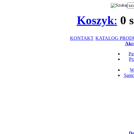
Koszyk
:
0
s
KONTAKT
KATALOG PRO
Akce
Pa
Pr
Wk
Samop
Do