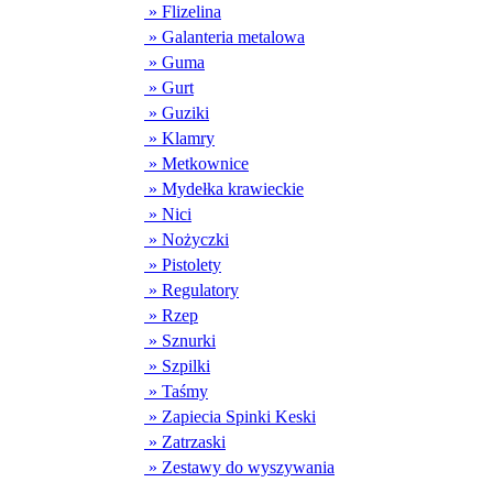
» Flizelina
» Galanteria metalowa
» Guma
» Gurt
» Guziki
» Klamry
» Metkownice
» Mydełka krawieckie
» Nici
» Nożyczki
» Pistolety
» Regulatory
» Rzep
» Sznurki
» Szpilki
» Taśmy
» Zapiecia Spinki Keski
» Zatrzaski
» Zestawy do wyszywania