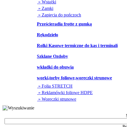
» Wstążki
» Zamki
» Zapięcia do pończoch
Prześcieradła frotte z gumką
Rękodzieło
Rolki Kasowe termiczne do kas i terminali
Szklane Ozdoby
wkładki do obuwia
worki,torby foliowe,woreczki strunowe
» Folia STRETCH
» Reklamówki foliowe HDPE
» Woreczki strunowe
Wyszukiwanie
Pr